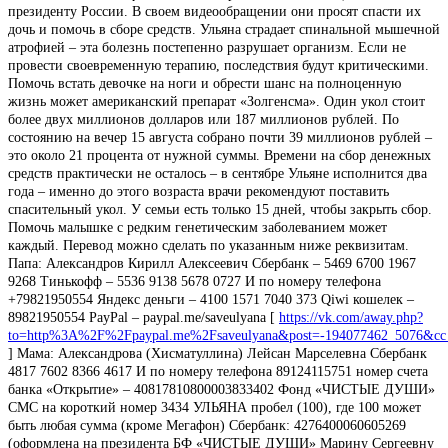
президенту России. В своем видеообращении они просят спасти их
дочь и помочь в сборе средств. Ульяна страдает спинальной мышечной
атрофией – эта болезнь постепенно разрушает организм. Если не
провести своевременную терапию, последствия будут критическими.
Помочь встать девочке на ноги и обрести шанс на полноценную
жизнь может американский препарат «Золгенсма». Один укол стоит
более двух миллионов долларов или 187 миллионов рублей. По
состоянию на вечер 15 августа собрано почти 39 миллионов рублей –
это около 21 процента от нужной суммы. Времени на сбор денежных
средств практически не осталось – в сентябре Ульяне исполнится два
года – именно до этого возраста врачи рекомендуют поставить
спасительный укол. У семьи есть только 15 дней, чтобы закрыть сбор.
Помочь малышке с редким генетическим заболеванием может
каждый. Перевод можно сделать по указанным ниже реквизитам.
Папа: Александров Кирилл Алексеевич Сбербанк – 5469 6700 1967
9268 Тинькофф – 5536 9138 5678 0727 И по номеру телефона
+79821950554 Яндекс деньги – 4100 1571 7040 373 Qiwi кошелек –
89821950554 PayPal – paypal.me/saveulyana [
https://vk.com/away.php?
to=http%3A%2F%2Fpaypal.me%2Fsaveulyana&post=-194077462_5076&cc
] Мама: Александрова (Хисматуллина) Лейсан Марселевна Сбербанк
4817 7602 8366 4617 И по номеру телефона 89124115751 номер счета
банка «Открытие» – 40817810800003833402 Фонд «ЧИСТЫЕ ДУШИ»
СМС на короткий номер 3434 УЛЬЯНА пробел (100), где 100 может
быть любая сумма (кроме Мегафон) Сбербанк: 4276400060605269
(оформлена на президента БФ «ЧИСТЫЕ ДУШИ» Марину Сергеевну