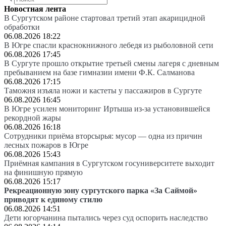
Новостная лента
В Сургутском районе стартовал третий этап акарицидной
обработки
06.08.2026 18:22
В Югре спасли краснокнижного лебедя из рыболовной сети
06.08.2026 17:45
В Сургуте прошло открытие третьей смены лагеря с дневным
пребыванием на базе гимназии имени Ф.К. Салманова
06.08.2026 17:15
Таможня изъяла ножи и кастеты у пассажиров в Сургуте
06.08.2026 16:45
В Югре усилен мониторинг Иртыша из-за установившейся
рекордной жары
06.08.2026 16:18
Сотрудники приёма вторсырья: мусор — одна из причин
лесных пожаров в Югре
06.08.2026 15:43
Приёмная кампания в Сургутском госуниверситете выходит
на финишную прямую
06.08.2026 15:17
Рекреационную зону сургутского парка «За Саймой»
приводят к единому стилю
06.08.2026 14:51
Дети югорчанина пытались через суд оспорить наследство