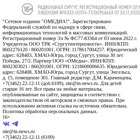
"Сетевое издание "ОМЕДИА!". Зарегистрировано
Федеральной службой по надзору в сфере связи,
информационных технологий и массовых коммуникаций.
Регистрационный номер Эл № ФС77-83364 от 03 июня 2022 г.
Учредитель ООО ТРК «Сургутинтерновости». ИНН/КПП:
8602276120 / 860201001. ОГРН: 1178617004257. Юридический
адрес: 628403, ХМАО-Югра, город Сургут, улица 30 лет
Победы, 27/2. Партнер ООО «ОМедиа». ИНН/КПП:
8602303021 / 860201001. ОГРН: 1218600006635. Юридический
адрес: 628408, ХМАО-Югра, город Сургут, улица Энгельса,
д. 15, помещение 301. Главный редактор: Д.М. Караченцева,
+7(3462) 22-12-11 (доб.6109), site@in-news.ru. Для детей
старше 16 лет. Все права на любые материалы,
опубликованные на сайте, защищены в соответствии с
законодательством об авторском и смежных правах. При
использовании активная ссылка на источник обязательна.
Политика обработки персональных данных.
16+
site@in-news.ru
+7(3462) 22-12-11 (6109)