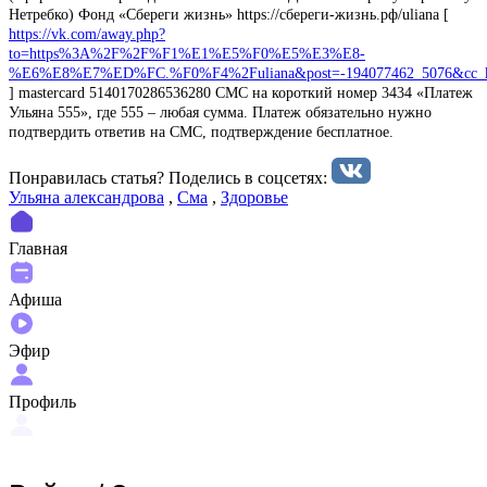
Нетребко) Фонд «Сбереги жизнь» https://сбереги-жизнь.рф/uliana [
https://vk.com/away.php?
to=https%3A%2F%2F%F1%E1%E5%F0%E5%E3%E8-
%E6%E8%E7%ED%FC.%F0%F4%2Fuliana&post=-194077462_5076&cc_
] mastercard 5140170286536280 СМС на короткий номер 3434 «Платеж
Ульяна 555», где 555 – любая сумма. Платеж обязательно нужно
подтвердить ответив на СМС, подтверждение бесплатное.
Понравилась статья? Поделиcь в соцсетях:
Ульяна александрова
,
Сма
,
Здоровье
Главная
Афиша
Эфир
Профиль