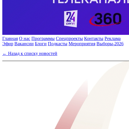
Главная
О нас
Программы
Спецпроекты
Контакты
Реклама
Эфир
Вакансии
Блоги
Подкасты
Мероприятия
Выборы-2026
← Назад к списку новостей