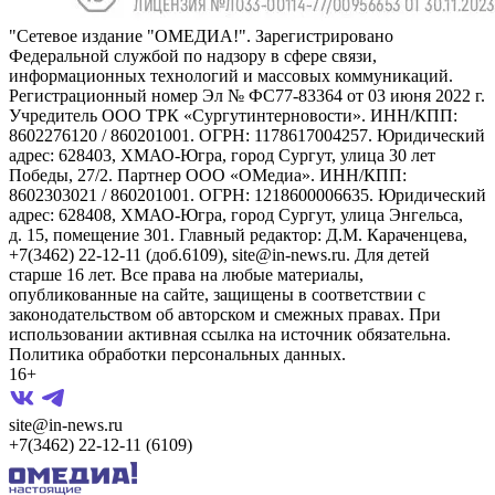
"Сетевое издание "ОМЕДИА!". Зарегистрировано
Федеральной службой по надзору в сфере связи,
информационных технологий и массовых коммуникаций.
Регистрационный номер Эл № ФС77-83364 от 03 июня 2022 г.
Учредитель ООО ТРК «Сургутинтерновости». ИНН/КПП:
8602276120 / 860201001. ОГРН: 1178617004257. Юридический
адрес: 628403, ХМАО-Югра, город Сургут, улица 30 лет
Победы, 27/2. Партнер ООО «ОМедиа». ИНН/КПП:
8602303021 / 860201001. ОГРН: 1218600006635. Юридический
адрес: 628408, ХМАО-Югра, город Сургут, улица Энгельса,
д. 15, помещение 301. Главный редактор: Д.М. Караченцева,
+7(3462) 22-12-11 (доб.6109), site@in-news.ru. Для детей
старше 16 лет. Все права на любые материалы,
опубликованные на сайте, защищены в соответствии с
законодательством об авторском и смежных правах. При
использовании активная ссылка на источник обязательна.
Политика обработки персональных данных.
16+
site@in-news.ru
+7(3462) 22-12-11 (6109)