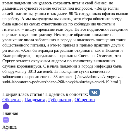
время пандемии им удалось сохранить штат и свой бизнес, но
дальнейшее существование остается под вопросом. «Везде толпы
людей: магазины, улицы и так далее. 90 % сотрудников офисов вышли
на работу. А мы вынуждены выживать, хотя сфера общепита всегда
была одной из самых ответственных по соблюдению чистоты и
гигиены», – пишут представители бара. Не все подписчики заведения
оценили такую инициативу. Некоторые обратили внимание на
увеличение числа заболевших в городе и опасность посещения точек
общественного питания, а кто-то привел в пример практику других
регионов. «Хотя бы веранды разрешили открывать, как в Тюмени и
Екатеринбурге», – предложила горожанка Светлана. Отметим, что
Сургут остается окружным лидером по количеству выявленных
случаев коронавируса. С начала пандемии в городе инфекция была
обнаружена у 3013 жителей. За последние сутки количество
заболевших выросло еще на 38 человек. [ /news/zdorovie/v-yugre-za-
sutki-laboratorno-podtverzhdeno-268-novykh-sluchaya-covid-19.html ]
Понравилась статья? Поделиcь в соцсетях:
Общепит
,
Пандемия
,
Губернатор
,
Общество
Главная
Афиша