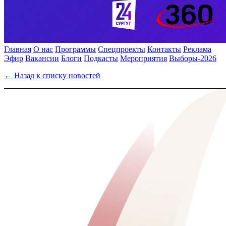
Главная
О нас
Программы
Спецпроекты
Контакты
Реклама
Эфир
Вакансии
Блоги
Подкасты
Мероприятия
Выборы-2026
← Назад к списку новостей