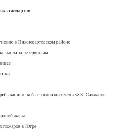
ых стандартов
стихию в Нижневартовском районе
на выплаты резервистам
анцев
ботки
пребыванием на базе гимназии имени Ф.К. Салманова
ордной жары
ых пожаров в Югре