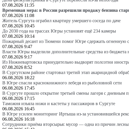
07.08.2026 11:35
Временная мера: в России разрешили продажу бензина стар
07.08.2026 11:08
Житель Сургута ограбил квартиру умершего соседа по даче
07.08.2026 10:45
До 2030 года на трассах Югры установят ещё 234 камеры
07.08.2026 10:14
Пожарный десант из Тюмени помог Югре сдержать огненную 
07.08.2026 9:47
Власти Югры выделили дополнительные средства из бюджета 
07.08.2026 9:17
Из Нижневартовска принудительно выдворят полсотни иностр
07.08.2026 8:52
В Сургутском районе стартовал третий этап акарицидной обра
06.08.2026 18:22
В Югре спасли краснокнижного лебедя из рыболовной сети
06.08.2026 17:45
В Сургуте прошло открытие третьей смены лагеря с дневным 
06.08.2026 17:15
Таможня изъяла ножи и кастеты у пассажиров в Сургуте
06.08.2026 16:45
В Югре усилен мониторинг Иртыша из-за установившейся рек
06.08.2026 16:18
Сотрудники приёма вторсырья: мусор — одна из причин лесн