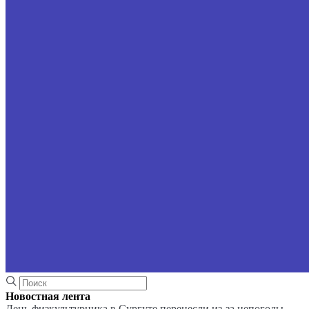
Новостная лента
День физкультурника в Сургуте перенесли из-за непогоды