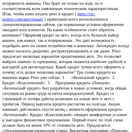
исправность машины. Она будет не только на ходу, но и
соответствовать всем заявленным техническим характеристикам.
Итак, чтобы взять купить рено в кредит [
https://ctc-
motors.com/auto/renault
] правильнее всего воспользоваться
специализированным сайтом, где нормальные условия оформления
ожидают всех клиентов. На какие особенности стоит обратить
внимание? Оформляя кредит на авто, всегда есть большой выбор
машин, как новых, так и подержанных. Это дает возможность
подобрать авто по своим потребностям и кошельку. Автокредит всегда
можно погасить досрочно, реструктуризировать и так далее. Рено
предлагает несколько вариантов кредитования авто. Это позволяет
выбрать именно ту программу, которая окажется наиболее удобной и
выгодной для автовладельца. Какой кредит лучше всего оформить и
почему есть целых несколько вариантов? Три схемы кредита на
машины марки Рено уже сейчас: 1. «Безопасный кредит». 2.
Кредит «Классический». 3. Программа кредита «Поехали».
«Безопасный кредит» был разработан в новых условиях, когда общая
ситуация на рынке труда остается непредсказуемой. Кредит со
страховкой от потери работы возможен на новые авто и авто с
пробегом. Период выплаты кредита рассчитан на полгода. Акция
начинает действовать спустя месяц с момента оформления кредита
«Безопасный». Кредит «Классический» обещает комфортные условия
и выгодное финансовое предложение. Первый взнос по этой схеме
должен быть не менее 10% от стоимости авто. Предлагается
субсидированная процентная ставка. Кредитная программа «Поехали»