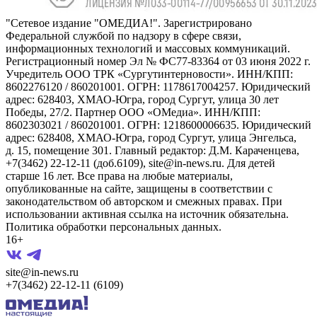
"Сетевое издание "ОМЕДИА!". Зарегистрировано
Федеральной службой по надзору в сфере связи,
информационных технологий и массовых коммуникаций.
Регистрационный номер Эл № ФС77-83364 от 03 июня 2022 г.
Учредитель ООО ТРК «Сургутинтерновости». ИНН/КПП:
8602276120 / 860201001. ОГРН: 1178617004257. Юридический
адрес: 628403, ХМАО-Югра, город Сургут, улица 30 лет
Победы, 27/2. Партнер ООО «ОМедиа». ИНН/КПП:
8602303021 / 860201001. ОГРН: 1218600006635. Юридический
адрес: 628408, ХМАО-Югра, город Сургут, улица Энгельса,
д. 15, помещение 301. Главный редактор: Д.М. Караченцева,
+7(3462) 22-12-11 (доб.6109), site@in-news.ru. Для детей
старше 16 лет. Все права на любые материалы,
опубликованные на сайте, защищены в соответствии с
законодательством об авторском и смежных правах. При
использовании активная ссылка на источник обязательна.
Политика обработки персональных данных.
16+
site@in-news.ru
+7(3462) 22-12-11 (6109)