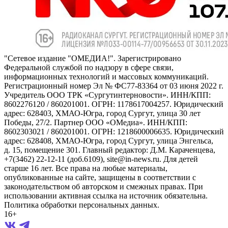
"Сетевое издание "ОМЕДИА!". Зарегистрировано
Федеральной службой по надзору в сфере связи,
информационных технологий и массовых коммуникаций.
Регистрационный номер Эл № ФС77-83364 от 03 июня 2022 г.
Учредитель ООО ТРК «Сургутинтерновости». ИНН/КПП:
8602276120 / 860201001. ОГРН: 1178617004257. Юридический
адрес: 628403, ХМАО-Югра, город Сургут, улица 30 лет
Победы, 27/2. Партнер ООО «ОМедиа». ИНН/КПП:
8602303021 / 860201001. ОГРН: 1218600006635. Юридический
адрес: 628408, ХМАО-Югра, город Сургут, улица Энгельса,
д. 15, помещение 301. Главный редактор: Д.М. Караченцева,
+7(3462) 22-12-11 (доб.6109), site@in-news.ru. Для детей
старше 16 лет. Все права на любые материалы,
опубликованные на сайте, защищены в соответствии с
законодательством об авторском и смежных правах. При
использовании активная ссылка на источник обязательна.
Политика обработки персональных данных.
16+