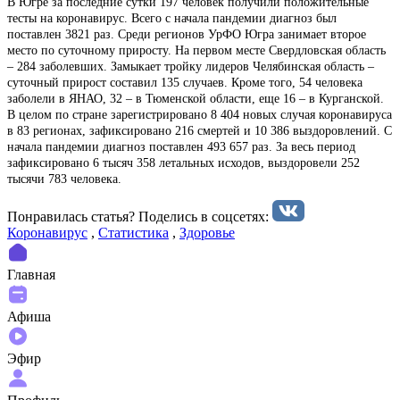
В Югре за последние сутки 197 человек получили положительные
тесты на коронавирус. Всего с начала пандемии диагноз был
поставлен 3821 раз. Среди регионов УрФО Югра занимает второе
место по суточному приросту. На первом месте Свердловская область
– 284 заболевших. Замыкает тройку лидеров Челябинская область –
суточный прирост составил 135 случаев. Кроме того, 54 человека
заболели в ЯНАО, 32 – в Тюменской области, еще 16 – в Курганской.
В целом по стране зарегистрировано 8 404 новых случая коронавируса
в 83 регионах, зафиксировано 216 смертей и 10 386 выздоровлений. С
начала пандемии диагноз поставлен 493 657 раз. За весь период
зафиксировано 6 тысяч 358 летальных исходов, выздоровели 252
тысячи 783 человека.
Понравилась статья? Поделиcь в соцсетях:
Коронавирус
,
Статистика
,
Здоровье
Главная
Афиша
Эфир