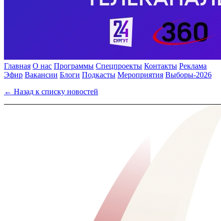
Главная
О нас
Программы
Спецпроекты
Контакты
Реклама
Эфир
Вакансии
Блоги
Подкасты
Мероприятия
Выборы-2026
← Назад к списку новостей