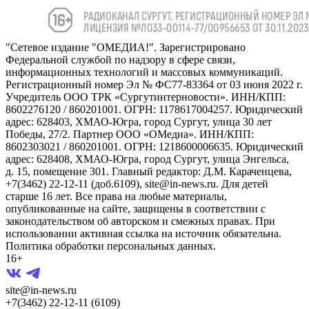
"Сетевое издание "ОМЕДИА!". Зарегистрировано
Федеральной службой по надзору в сфере связи,
информационных технологий и массовых коммуникаций.
Регистрационный номер Эл № ФС77-83364 от 03 июня 2022 г.
Учредитель ООО ТРК «Сургутинтерновости». ИНН/КПП:
8602276120 / 860201001. ОГРН: 1178617004257. Юридический
адрес: 628403, ХМАО-Югра, город Сургут, улица 30 лет
Победы, 27/2. Партнер ООО «ОМедиа». ИНН/КПП:
8602303021 / 860201001. ОГРН: 1218600006635. Юридический
адрес: 628408, ХМАО-Югра, город Сургут, улица Энгельса,
д. 15, помещение 301. Главный редактор: Д.М. Караченцева,
+7(3462) 22-12-11 (доб.6109), site@in-news.ru. Для детей
старше 16 лет. Все права на любые материалы,
опубликованные на сайте, защищены в соответствии с
законодательством об авторском и смежных правах. При
использовании активная ссылка на источник обязательна.
Политика обработки персональных данных.
16+
site@in-news.ru
+7(3462) 22-12-11 (6109)