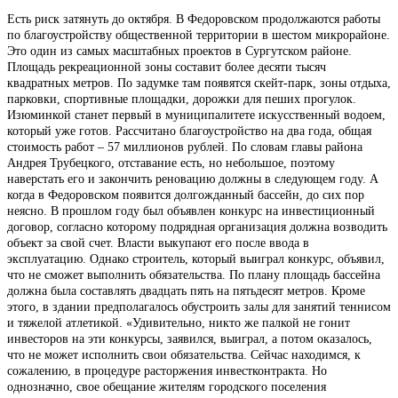
Есть риск затянуть до октября. В Федоровском продолжаются работы
по благоустройству общественной территории в шестом микрорайоне.
Это один из самых масштабных проектов в Сургутском районе.
Площадь рекреационной зоны составит более десяти тысяч
квадратных метров. По задумке там появятся скейт-парк, зоны отдыха,
парковки, спортивные площадки, дорожки для пеших прогулок.
Изюминкой станет первый в муниципалитете искусственный водоем,
который уже готов. Рассчитано благоустройство на два года, общая
стоимость работ – 57 миллионов рублей. По словам главы района
Андрея Трубецкого, отставание есть, но небольшое, поэтому
наверстать его и закончить реновацию должны в следующем году. А
когда в Федоровском появится долгожданный бассейн, до сих пор
неясно. В прошлом году был объявлен конкурс на инвестиционный
договор, согласно которому подрядная организация должна возводить
объект за свой счет. Власти выкупают его после ввода в
эксплуатацию. Однако строитель, который выиграл конкурс, объявил,
что не сможет выполнить обязательства. По плану площадь бассейна
должна была составлять двадцать пять на пятьдесят метров. Кроме
этого, в здании предполагалось обустроить залы для занятий теннисом
и тяжелой атлетикой. «Удивительно, никто же палкой не гонит
инвесторов на эти конкурсы, заявился, выиграл, а потом оказалось,
что не может исполнить свои обязательства. Сейчас находимся, к
сожалению, в процедуре расторжения инвестконтракта. Но
однозначно, свое обещание жителям городского поселения