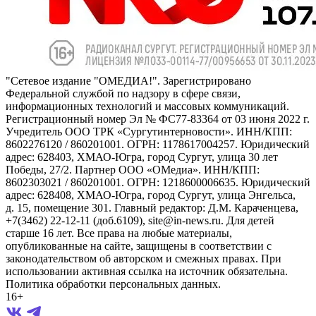
"Сетевое издание "ОМЕДИА!". Зарегистрировано
Федеральной службой по надзору в сфере связи,
информационных технологий и массовых коммуникаций.
Регистрационный номер Эл № ФС77-83364 от 03 июня 2022 г.
Учредитель ООО ТРК «Сургутинтерновости». ИНН/КПП:
8602276120 / 860201001. ОГРН: 1178617004257. Юридический
адрес: 628403, ХМАО-Югра, город Сургут, улица 30 лет
Победы, 27/2. Партнер ООО «ОМедиа». ИНН/КПП:
8602303021 / 860201001. ОГРН: 1218600006635. Юридический
адрес: 628408, ХМАО-Югра, город Сургут, улица Энгельса,
д. 15, помещение 301. Главный редактор: Д.М. Караченцева,
+7(3462) 22-12-11 (доб.6109), site@in-news.ru. Для детей
старше 16 лет. Все права на любые материалы,
опубликованные на сайте, защищены в соответствии с
законодательством об авторском и смежных правах. При
использовании активная ссылка на источник обязательна.
Политика обработки персональных данных.
16+