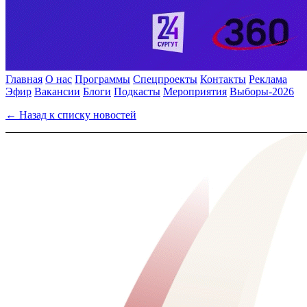
Главная
О нас
Программы
Спецпроекты
Контакты
Реклама
Эфир
Вакансии
Блоги
Подкасты
Мероприятия
Выборы-2026
← Назад к списку новостей