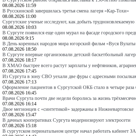
08.08.2026 11:59
В Русскинской завершилась третья смена лагеря «Кар-Тохи»
08.08.2026 11:00
Сургутские ученые исследуют, как добыть трудноизвлекаемую
08.08.2026 10:03
В Сургуте появился еще один мурал на фасаде городского пре
08.08.2026 9:15
В День коренных народов мира югорский фильм «Вуся Вулаты»
07.08.2026 18:50
В Сургуте впервые организовали детский баскетбольный лагер
07.08.2026 18:17
В ХМАО быстрее всего растут зарплаты у нефтяников, аграрие
07.08.2026 17:45
Из Сургута в зону СВО уехали две фуры с адресными посылка
07.08.2026 17:13
Оформление пациентов в Сургутской ОКБ стало в четыре раза 
07.08.2026 16:45
Врачи Сургута почти две недели боролись за жизнь трёхмесяч
07.08.2026 16:14
Двое мегионцев с «синтетикой» задержаны в Нижневартовске
07.08.2026 15:47
В дачных кооперативах Сургута модернизируют электросети
07.08.2026 15:18
В сургутском перинатальном центре начал работать кабинет З