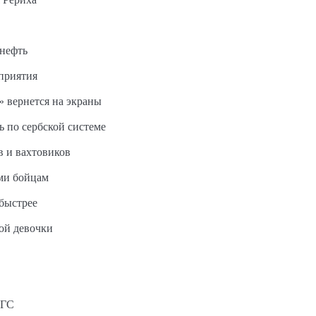
 нефть
дприятия
 вернется на экраны
ь по сербской системе
в и вахтовиков
ми бойцам
быстрее
ной девочки
АГС