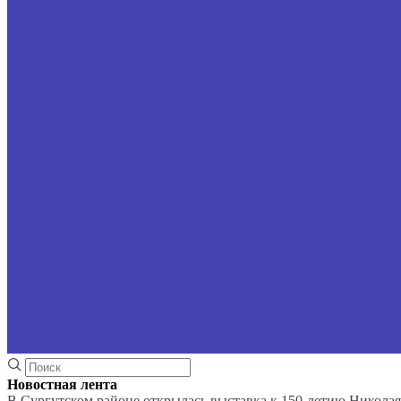
Новостная лента
В Сургутском районе открылась выставка к 150-летию Николая