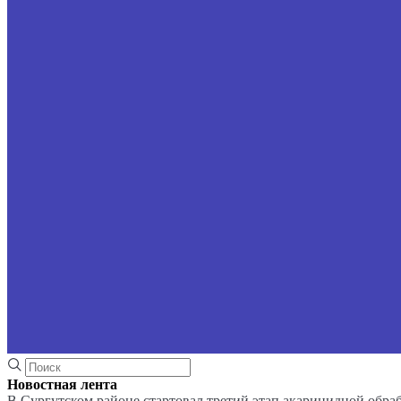
Новостная лента
В Сургутском районе стартовал третий этап акарицидной обра