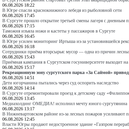
06.08.2026 18:22
В Югре спасли краснокнижного лебедя из рыболовной сети
06.08.2026 17:45
В Сургуте прошло открытие третьей смены лагеря с дневным 
06.08.2026 17:15
Таможня изъяла ножи и кастеты у пассажиров в Сургуте
06.08.2026 16:45
В Югре усилен мониторинг Иртыша из-за установившейся рек
06.08.2026 16:18
Сотрудники приёма вторсырья: мусор — одна из причин лесн
06.08.2026 15:43
Приёмная кампания в Сургутском госуниверситете выходит 
06.08.2026 15:17
Рекреационную зону сургутского парка «За Саймой» привод
06.08.2026 14:51
Дети югорчанина пытались через суд оспорить наследство
06.08.2026 14:14
В Сургуте отремонтировали проезд к детскому саду «Филиппо
06.08.2026 13:45
Медиахолдинг ОМЕДИА! исполнил мечту юного сургутянина
06.08.2026 13:17
В Нижневартовском районе из-за лесных пожаров усиливают 
06.08.2026 12:45
Власти Югры продают недостроенное здание «Газпром перера