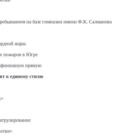
пребыванием на базе гимназии имени Ф.К. Салманова
ордной жары
ых пожаров в Югре
на финишную прямую
ят к единому стилю
к»
патрулирование
ботки»