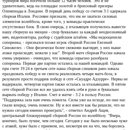
турниров мира посетили больше 12 тысяч человек. Это и не
удивительно, ведь на площадке золотой и бронзовый призеры
Олимпиады в Лондоне. В первый день победу со счетом 3:1 одержала
сборная Италии. Россияне признали, что им не хватило силовых
элементов волейбола, кроме того, у команды практически
отсутствовал блок. В свою очередь, у итальянцев получилось вывести
нашу сборную на эмоции - спор буквально за каждый неоднозначный
мяч, видеоповторы, разбор с судейским штабом. «Мы недооценили
соперника, - признался позже игрок сборной России Евгений
Сивожелез. - Они физически более свежими выглядят, у них выше
атаки происходят, нежели у нас”. Второй матч сборная России начала
очень уверенно - очевидно, что команда серьезно разобрала
соперника. Первые две партии остались за нашей командой. Однако
при счете 19:24 в третьем сете наша сборная слишком рано начала
праздновать победу и не смогла реализовать четыре матч-бола, в
результате просто подарив победу в сете «Скуадро Адзурре». Нервы не
выдержали, четвертая партия также осталась за итальянцами. В пятом
сете сборной России все же удалось взять себя в руки и буквально
вырвать победу у Италии. Счет в матче - 3:2 в пользу России.
“Поддержка зала нам очень помогла. Силы уже на исходе, но они нас
гнали вперед, очень помогли. Ну и все вместе как бы решили, что не
нужно сегодня именно проиграть”, - отметил Андрей Ащев,
центральный блокирующий сборной России по волейболу. “Вчера,
конечно, было лучше, чем сегодня. Сегодня у нас было несколько хуже
с атакой, хуже было с приемом, но, несмотря ни на что, мы боролись