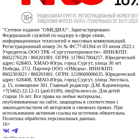
"Сетевое издание "ОМЕДИА!". Зарегистрировано
Федеральной службой по надзору в сфере связи,
информационных технологий и массовых коммуникаций.
Регистрационный номер Эл № ФС77-83364 от 03 июня 2022 г.
Учредитель ООО ТРК «Сургутинтерновости». ИНН/КПП:
8602276120 / 860201001. ОГРН: 1178617004257. Юридический
адрес: 628403, ХМАО-Югра, город Сургут, улица 30 лет
Победы, 27/2. Партнер ООО «ОМедиа». ИНН/КПП:
8602303021 / 860201001. ОГРН: 1218600006635. Юридический
адрес: 628408, ХМАО-Югра, город Сургут, улица Энгельса,
д. 15, помещение 301. Главный редактор: Д.М. Караченцева,
+7(3462) 22-12-11 (доб.6109), site@in-news.ru. Для детей
старше 16 лет. Все права на любые материалы,
опубликованные на сайте, защищены в соответствии с
законодательством об авторском и смежных правах. При
использовании активная ссылка на источник обязательна.
Политика обработки персональных данных.
16+