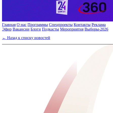
Главная
О нас
Программы
Спецпроекты
Контакты
Реклама
Эфир
Вакансии
Блоги
Подкасты
Мероприятия
Выборы-2026
← Назад к списку новостей