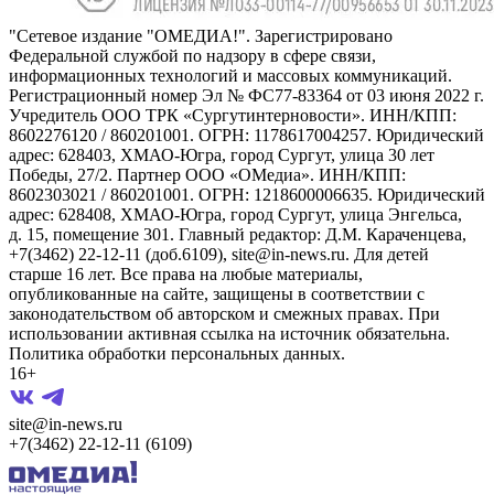
"Сетевое издание "ОМЕДИА!". Зарегистрировано
Федеральной службой по надзору в сфере связи,
информационных технологий и массовых коммуникаций.
Регистрационный номер Эл № ФС77-83364 от 03 июня 2022 г.
Учредитель ООО ТРК «Сургутинтерновости». ИНН/КПП:
8602276120 / 860201001. ОГРН: 1178617004257. Юридический
адрес: 628403, ХМАО-Югра, город Сургут, улица 30 лет
Победы, 27/2. Партнер ООО «ОМедиа». ИНН/КПП:
8602303021 / 860201001. ОГРН: 1218600006635. Юридический
адрес: 628408, ХМАО-Югра, город Сургут, улица Энгельса,
д. 15, помещение 301. Главный редактор: Д.М. Караченцева,
+7(3462) 22-12-11 (доб.6109), site@in-news.ru. Для детей
старше 16 лет. Все права на любые материалы,
опубликованные на сайте, защищены в соответствии с
законодательством об авторском и смежных правах. При
использовании активная ссылка на источник обязательна.
Политика обработки персональных данных.
16+
site@in-news.ru
+7(3462) 22-12-11 (6109)