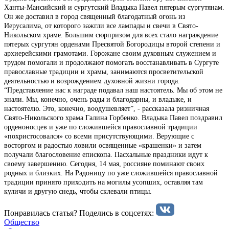
Ханты-Мансийский и сургутский Владыка Павел пятерым сургутянам.
Он же доставил в город священный благодатный огонь из
Иерусалима, от которого зажгли все лампады и свечи в Свято-
Никольском храме. Большим сюрпризом для всех стало награждение
пятерых сургутян орденами Пресвятой Богородицы второй степени и
архиерейскими грамотами. Горожане своим духовным служением и
трудом помогали и продолжают помогать восстанавливать в Сургуте
православные традиции и храмы, занимаются просветительской
деятельностью и возрождением духовной жизни города.
“Представление нас к награде подавал наш настоятель. Мы об этом не
знали. Мы, конечно, очень рады и благодарны, и владыке, и
настоятелю. Это, конечно, воодушевляет”, - рассказала ризничная
Свято-Никольского храма Галина Горбенко. Владыка Павел поздравил
орденоносцев и уже по сложившейся православной традиции
«похристосовался» со всеми присутствующими. Верующие с
восторгом и радостью ловили освященные «крашенки» и затем
получали благословение епископа. Пасхальные праздники идут к
своему завершению. Сегодня, 14 мая, россияне поминают своих
родных и близких. На Радоницу по уже сложившейся православной
традиции принято приходить на могилы усопших, оставляя там
куличи и другую снедь, чтобы склевали птицы.
Понравилась статья? Поделиcь в соцсетях:
Общество