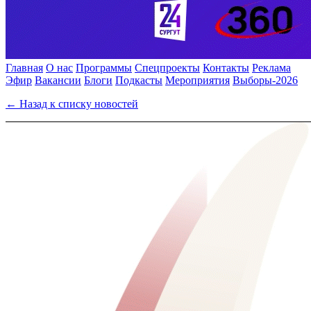
Главная
О нас
Программы
Спецпроекты
Контакты
Реклама
Эфир
Вакансии
Блоги
Подкасты
Мероприятия
Выборы-2026
← Назад к списку новостей