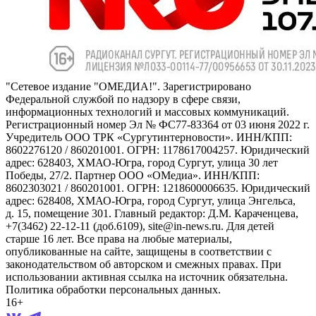
"Сетевое издание "ОМЕДИА!". Зарегистрировано
Федеральной службой по надзору в сфере связи,
информационных технологий и массовых коммуникаций.
Регистрационный номер Эл № ФС77-83364 от 03 июня 2022 г.
Учредитель ООО ТРК «Сургутинтерновости». ИНН/КПП:
8602276120 / 860201001. ОГРН: 1178617004257. Юридический
адрес: 628403, ХМАО-Югра, город Сургут, улица 30 лет
Победы, 27/2. Партнер ООО «ОМедиа». ИНН/КПП:
8602303021 / 860201001. ОГРН: 1218600006635. Юридический
адрес: 628408, ХМАО-Югра, город Сургут, улица Энгельса,
д. 15, помещение 301. Главный редактор: Д.М. Караченцева,
+7(3462) 22-12-11 (доб.6109), site@in-news.ru. Для детей
старше 16 лет. Все права на любые материалы,
опубликованные на сайте, защищены в соответствии с
законодательством об авторском и смежных правах. При
использовании активная ссылка на источник обязательна.
Политика обработки персональных данных.
16+