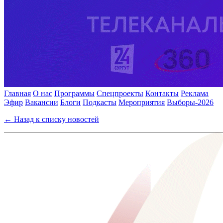
Главная
О нас
Программы
Спецпроекты
Контакты
Реклама
Эфир
Вакансии
Блоги
Подкасты
Мероприятия
Выборы-2026
← Назад к списку новостей