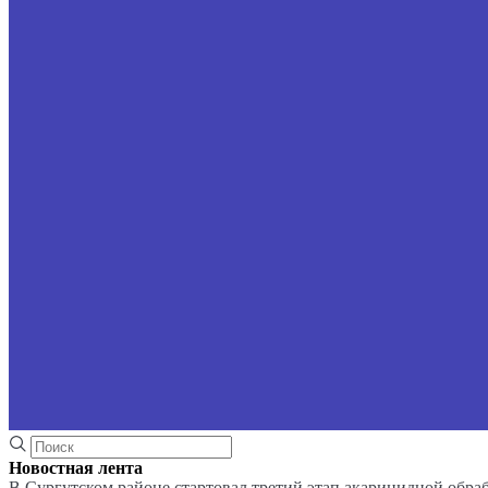
Новостная лента
В Сургутском районе стартовал третий этап акарицидной обра