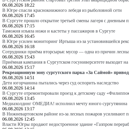
06.08.2026 18:22
В Югре спасли краснокнижного лебедя из рыболовной сети
06.08.2026 17:45
В Сургуте прошло открытие третьей смены лагеря с дневным 
06.08.2026 17:15
Таможня изъяла ножи и кастеты у пассажиров в Сургуте
06.08.2026 16:45
В Югре усилен мониторинг Иртыша из-за установившейся рек
06.08.2026 16:18
Сотрудники приёма вторсырья: мусор — одна из причин лесн
06.08.2026 15:43
Приёмная кампания в Сургутском госуниверситете выходит 
06.08.2026 15:17
Рекреационную зону сургутского парка «За Саймой» привод
06.08.2026 14:51
Дети югорчанина пытались через суд оспорить наследство
06.08.2026 14:14
В Сургуте отремонтировали проезд к детскому саду «Филиппо
06.08.2026 13:45
Медиахолдинг ОМЕДИА! исполнил мечту юного сургутянина
06.08.2026 13:17
В Нижневартовском районе из-за лесных пожаров усиливают 
06.08.2026 12:45
Власти Югры продают недостроенное здание «Газпром перера