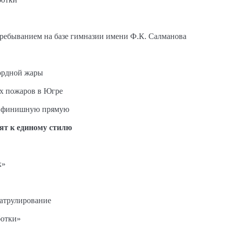
пребыванием на базе гимназии имени Ф.К. Салманова
ордной жары
ых пожаров в Югре
на финишную прямую
ят к единому стилю
к»
патрулирование
ботки»