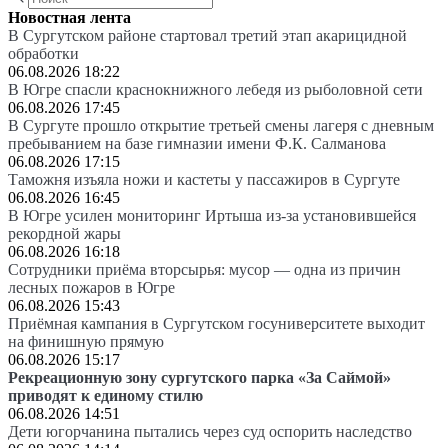
Новостная лента
В Сургутском районе стартовал третий этап акарицидной
обработки
06.08.2026 18:22
В Югре спасли краснокнижного лебедя из рыболовной сети
06.08.2026 17:45
В Сургуте прошло открытие третьей смены лагеря с дневным
пребыванием на базе гимназии имени Ф.К. Салманова
06.08.2026 17:15
Таможня изъяла ножи и кастеты у пассажиров в Сургуте
06.08.2026 16:45
В Югре усилен мониторинг Иртыша из-за установившейся
рекордной жары
06.08.2026 16:18
Сотрудники приёма вторсырья: мусор — одна из причин
лесных пожаров в Югре
06.08.2026 15:43
Приёмная кампания в Сургутском госуниверситете выходит
на финишную прямую
06.08.2026 15:17
Рекреационную зону сургутского парка «За Саймой»
приводят к единому стилю
06.08.2026 14:51
Дети югорчанина пытались через суд оспорить наследство