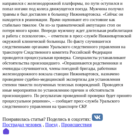
направился с железнодорожной платформы, по пути оступился и
попал ногами под колеса движущегося поезда. Мужчина получил
травмы и был доставлен в больницу Нижневартовска. «Сейчас он
находится в реанимации. Врачи оценивают его состояние как
стабильно тяжелое. Он из-за травматической ампутации стоп он
потеря много крови. Впереди мужчину ждет длительная реабилитация
и работа с психологом», – отметили в пресс-службе Нижневартовской
окружной клинической больницы. По факту случившегося
следственными органами Уральского следственного управления на
транспорте Следственного комитета Российской Федерации
проводится процессуальная проверка. Специалисты устанавливают
обстоятельства произошедшего. «Опрашиваются родственники и
очевидцы случившегося, члены поездной бригады, работники
железнодорожного вокзала станции Нижневартовск, назначено
проведение судебно-медицинской экспертизы для установления
степени тяжести полученных телесных повреждений. Проводятся
иные мероприятия по установлению причин и обстоятельств
произошедшего. По результатам проведенной проверки будет принято
процессуальное решение», – сообщает пресс-служба Уральского
следственного управления на транспорте СКР.
Понравилась статья? Поделиcь в соцсетях:
Пострадал человек
,
Поезд
,
Происшествия