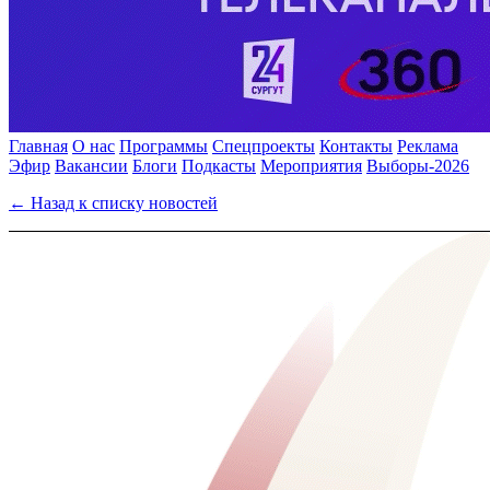
Главная
О нас
Программы
Спецпроекты
Контакты
Реклама
Эфир
Вакансии
Блоги
Подкасты
Мероприятия
Выборы-2026
← Назад к списку новостей