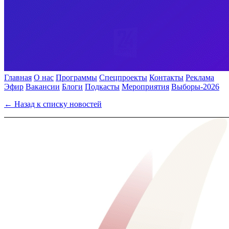
Главная
О нас
Программы
Спецпроекты
Контакты
Реклама
Эфир
Вакансии
Блоги
Подкасты
Мероприятия
Выборы-2026
← Назад к списку новостей