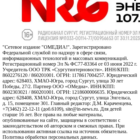
"Сетевое издание "ОМЕДИА!". Зарегистрировано
Федеральной службой по надзору в сфере связи,
информационных технологий и массовых коммуникаций.
Регистрационный номер Эл № ФС77-83364 от 03 июня 2022 г.
Учредитель ООО ТРК «Сургутинтерновости». ИНН/КПП:
8602276120 / 860201001. ОГРН: 1178617004257. Юридический
адрес: 628403, ХМАО-Югра, город Сургут, улица 30 лет
Победы, 27/2. Партнер ООО «ОМедиа». ИНН/КПП:
8602303021 / 860201001. ОГРН: 1218600006635. Юридический
адрес: 628408, ХМАО-Югра, город Сургут, улица Энгельса,
д. 15, помещение 301. Главный редактор: Д.М. Караченцева,
+7(3462) 22-12-11 (доб.6109), site@in-news.ru. Для детей
старше 16 лет. Все права на любые материалы,
опубликованные на сайте, защищены в соответствии с
законодательством об авторском и смежных правах. При
использовании активная ссылка на источник обязательна.
Политика обработки персональных данных.