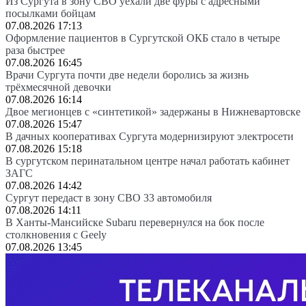
Из Сургута в зону СВО уехали две фуры с адресными
посылками бойцам
07.08.2026 17:13
Оформление пациентов в Сургутской ОКБ стало в четыре
раза быстрее
07.08.2026 16:45
Врачи Сургута почти две недели боролись за жизнь
трёхмесячной девочки
07.08.2026 16:14
Двое мегионцев с «синтетикой» задержаны в Нижневартовске
07.08.2026 15:47
В дачных кооперативах Сургута модернизируют электросети
07.08.2026 15:18
В сургутском перинатальном центре начал работать кабинет
ЗАГС
07.08.2026 14:42
Сургут передаст в зону СВО 33 автомобиля
07.08.2026 14:11
В Ханты-Мансийске Subaru перевернулся на бок после
столкновения с Geely
07.08.2026 13:45