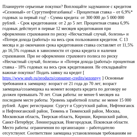
Планируете серьезные покупки? Воплощайте задуманное с кредитом
«Сезонный» от Сургутнефтегазбанка! - Процентная ставка – от 6,9%*
годовых за первый год! - Сумма кредита: от 300 000 до 5 000 000
рублей. - Срок кредитования: от 2 до 5 лет. Процентная ставка 6,9%
годовых действует в первые 12 месяцев кредитования при
оформлении страхования по риску «Несчастный случай, болезнь» и
«Потеря дохода (работы)» на весь срок пользования кредитом. С 13
месяца и до окончания срока кредитования ставка составляет от 11,5%
до 16,5% годовых в зависимости от срока кредита и наличия
страхования. При не оформлении страхового полиса по риску
«Несчастный случай, болезнь» и «Потеря дохода (работы)» процентная
ставка - 18% годовых на весь срок кредитования. Не откладывайте
важные покупки! Подать заявку на кредит [
https://www.sngb.ru/products/consumer-credits/sezonnyy
] Основные
требования к заемщику: возраст от 21 года до 70 лет; возраст
заемщика/созаемщика на момент возврата кредита по договору не
должен превышать 70 лет. Стаж работы: не менее 6 месяцев на
последнем месте работы. Уровень заработной платы: не менее 15 000
рублей. Адрес регистрации: Сургут и Сургутский район, Нефтеюганск
и Нефтеюганский район, Тюмень и Тюменский район, Москва,
Московская область, Тверская область, Кириши, Киришский район,
Санкт-Петербург, Ленинградская, Новгородская, Псковская области.
Место работы: ограничения по организации – работодателю
отсутствуют. Соответствие заемщика установленным требованиям не