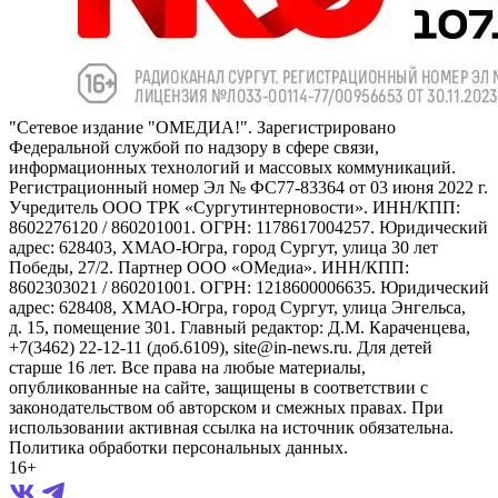
"Сетевое издание "ОМЕДИА!". Зарегистрировано
Федеральной службой по надзору в сфере связи,
информационных технологий и массовых коммуникаций.
Регистрационный номер Эл № ФС77-83364 от 03 июня 2022 г.
Учредитель ООО ТРК «Сургутинтерновости». ИНН/КПП:
8602276120 / 860201001. ОГРН: 1178617004257. Юридический
адрес: 628403, ХМАО-Югра, город Сургут, улица 30 лет
Победы, 27/2. Партнер ООО «ОМедиа». ИНН/КПП:
8602303021 / 860201001. ОГРН: 1218600006635. Юридический
адрес: 628408, ХМАО-Югра, город Сургут, улица Энгельса,
д. 15, помещение 301. Главный редактор: Д.М. Караченцева,
+7(3462) 22-12-11 (доб.6109), site@in-news.ru. Для детей
старше 16 лет. Все права на любые материалы,
опубликованные на сайте, защищены в соответствии с
законодательством об авторском и смежных правах. При
использовании активная ссылка на источник обязательна.
Политика обработки персональных данных.
16+