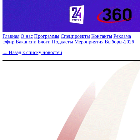
Главная
О нас
Программы
Спецпроекты
Контакты
Реклама
Эфир
Вакансии
Блоги
Подкасты
Мероприятия
Выборы-2026
← Назад к списку новостей