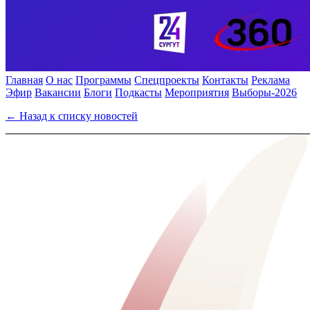
Главная
О нас
Программы
Спецпроекты
Контакты
Реклама
Эфир
Вакансии
Блоги
Подкасты
Мероприятия
Выборы-2026
← Назад к списку новостей