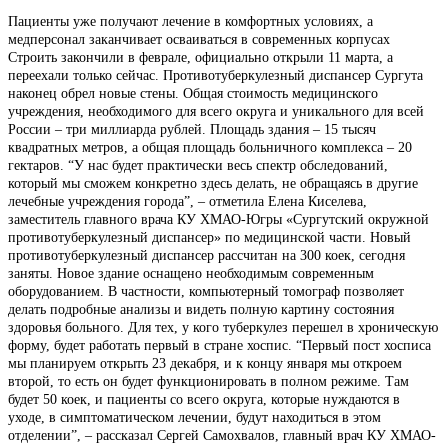
Пациенты уже получают лечение в комфортных условиях, а
медперсонал заканчивает осваиваться в современных корпусах
Строить закончили в феврале, официально открыли 11 марта, а
переехали только сейчас. Противотуберкулезный диспансер Сургута
наконец обрел новые стены. Общая стоимость медицинского
учреждения, необходимого для всего округа и уникального для всей
России – три миллиарда рублей. Площадь здания – 15 тысяч
квадратных метров, а общая площадь больничного комплекса – 20
гектаров. “У нас будет практически весь спектр обследований,
который мы сможем конкретно здесь делать, не обращаясь в другие
лечебные учреждения города”, – отметила Елена Киселева,
заместитель главного врача КУ ХМАО-Югры «Сургутский окружной
противотуберкулезный диспансер» по медицинской части. Новый
противотуберкулезный диспансер рассчитан на 300 коек, сегодня
заняты. Новое здание оснащено необходимым современным
оборудованием. В частности, компьютерный томограф позволяет
делать подробные анализы и видеть полную картину состояния
здоровья больного. Для тех, у кого туберкулез перешел в хроническую
форму, будет работать первый в стране хоспис. “Первый пост хосписа
мы планируем открыть 23 декабря, и к концу января мы откроем
второй, то есть он будет функционировать в полном режиме. Там
будет 50 коек, и пациенты со всего округа, которые нуждаются в
уходе, в симптоматическом лечении, будут находиться в этом
отделении”, – рассказал Сергей Самохвалов, главный врач КУ ХМАО-