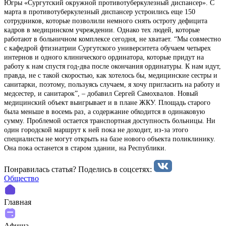
Югры «Сургутский окружной противотуберкулезный диспансер». С
марта в противотуберкулезный диспансер устроились еще 150
сотрудников, которые позволили немного снять остроту дефицита
кадров в медицинском учреждении. Однако тех людей, которые
работают в больничном комплексе сегодня, не хватает. “Мы совместно
с кафедрой фтизиатрии Сургутского университета обучаем четырех
интернов и одного клинического ординатора, которые придут на
работу к нам спустя год-два после окончания ординатуры. К нам идут,
правда, не с такой скоростью, как хотелось бы, медицинские сестры и
санитарки, поэтому, пользуясь случаем, я хочу пригласить на работу и
медсестер, и санитарок”, – добавил Сергей Самохвалов. Новый
медицинский объект выигрывает и в плане ЖКУ. Площадь старого
была меньше в восемь раз, а содержание обходится в одинаковую
сумму. Проблемой остается транспортная доступность больницы. Ни
один городской маршрут к ней пока не доходит, из-за этого
специалисты не могут открыть на базе нового объекта поликлинику.
Она пока останется в старом здании, на Республики.
Понравилась статья? Поделиcь в соцсетях:
Общество
Главная
Афиша