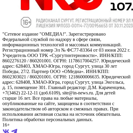
"Сетевое издание "ОМЕДИА!". Зарегистрировано
Федеральной службой по надзору в сфере связи,
информационных технологий и массовых коммуникаций.
Регистрационный номер Эл № ФС77-83364 от 03 июня 2022 г.
Учредитель ООО ТРК «Сургутинтерновости». ИНН/КПП:
8602276120 / 860201001. ОГРН: 1178617004257. Юридический
адрес: 628403, ХМАО-Югра, город Сургут, улица 30 лет
Победы, 27/2. Партнер ООО «ОМедиа». ИНН/КПП:
8602303021 / 860201001. ОГРН: 1218600006635. Юридический
адрес: 628408, ХМАО-Югра, город Сургут, улица Энгельса,
д. 15, помещение 301. Главный редактор: Д.М. Караченцева,
+7(3462) 22-12-11 (доб.6109), site@in-news.ru. Для детей
старше 16 лет. Все права на любые материалы,
опубликованные на сайте, защищены в соответствии с
законодательством об авторском и смежных правах. При
использовании активная ссылка на источник обязательна.
Политика обработки персональных данных.
16+