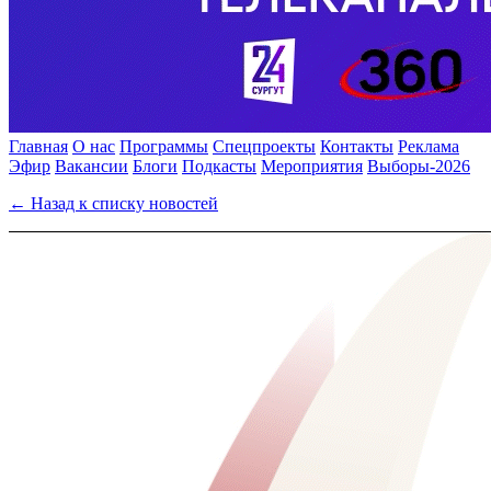
Главная
О нас
Программы
Спецпроекты
Контакты
Реклама
Эфир
Вакансии
Блоги
Подкасты
Мероприятия
Выборы-2026
← Назад к списку новостей