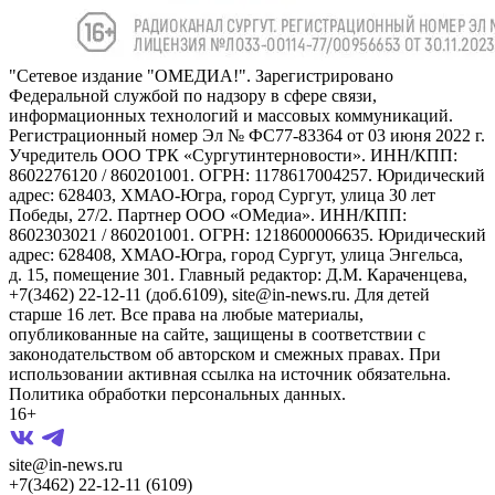
"Сетевое издание "ОМЕДИА!". Зарегистрировано
Федеральной службой по надзору в сфере связи,
информационных технологий и массовых коммуникаций.
Регистрационный номер Эл № ФС77-83364 от 03 июня 2022 г.
Учредитель ООО ТРК «Сургутинтерновости». ИНН/КПП:
8602276120 / 860201001. ОГРН: 1178617004257. Юридический
адрес: 628403, ХМАО-Югра, город Сургут, улица 30 лет
Победы, 27/2. Партнер ООО «ОМедиа». ИНН/КПП:
8602303021 / 860201001. ОГРН: 1218600006635. Юридический
адрес: 628408, ХМАО-Югра, город Сургут, улица Энгельса,
д. 15, помещение 301. Главный редактор: Д.М. Караченцева,
+7(3462) 22-12-11 (доб.6109), site@in-news.ru. Для детей
старше 16 лет. Все права на любые материалы,
опубликованные на сайте, защищены в соответствии с
законодательством об авторском и смежных правах. При
использовании активная ссылка на источник обязательна.
Политика обработки персональных данных.
16+
site@in-news.ru
+7(3462) 22-12-11 (6109)