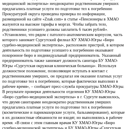
медицинской экспертизы» неоднократно родственникам умерших
предлагались платные услуги по подготовке тел к погребению
Прокуратурой округа проведена проверка по информации,
размещенной на сайте «Znak.com» в статье «Пенсионеры в ХМАО
жалуются на высокие тарифы в моргах. Чтобы забрать тело,
родственники усопшего должны заплатить 6 тысяч рублей».
«Установлено, что рядом с патолого-анатомическим корпусом, часть
которого занимает Сургутский филиал КУ ХМАО-Югры «Бюро
судебно-медицинской экспертизы», расположен пристрой, в котором
деятельность по подготовке усопшего к погребению оказывают
похоронное бюро и индивидуальный предприниматель. Указанный
предприниматель также занимает должность санитара БУ ХМАО-
Югры «Сургутская окружная клиническая больница». Используя
должностное положение, позволяющее вступать в контакт с
родственниками умерших, он предлагал им оказание платных услуг
по подготовке тел к погребению, которые фактически выполнял в
рабочее время», – сообщает пресс-служба прокуратуры ХМАО-Югры.
В результате проверки деятельности отделения КУ ХМАО-Югры
«Бюро судебно-медицинской экспертизы» в г. Сургуте выяснилось,
что двумя санитарами неоднократно родственникам умерших
предлагались платные услуги по подготовке тел к погребению
(косметические и парикмахерские услуги, бальзамирование), которые
в их должностные обязанности не входят, но выполнялись в рабочее
время. «В связи с этим главным врачам КУ ХМАО-Югры «Бюро
судебно-медицинской экспертизы» и БУ ХМАО-Югры «Сургутская