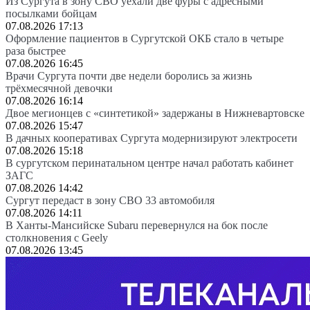
Из Сургута в зону СВО уехали две фуры с адресными
посылками бойцам
07.08.2026 17:13
Оформление пациентов в Сургутской ОКБ стало в четыре
раза быстрее
07.08.2026 16:45
Врачи Сургута почти две недели боролись за жизнь
трёхмесячной девочки
07.08.2026 16:14
Двое мегионцев с «синтетикой» задержаны в Нижневартовске
07.08.2026 15:47
В дачных кооперативах Сургута модернизируют электросети
07.08.2026 15:18
В сургутском перинатальном центре начал работать кабинет
ЗАГС
07.08.2026 14:42
Сургут передаст в зону СВО 33 автомобиля
07.08.2026 14:11
В Ханты-Мансийске Subaru перевернулся на бок после
столкновения с Geely
07.08.2026 13:45