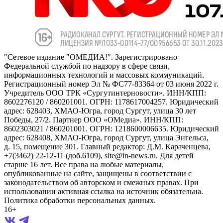
"Сетевое издание "ОМЕДИА!". Зарегистрировано
Федеральной службой по надзору в сфере связи,
информационных технологий и массовых коммуникаций.
Регистрационный номер Эл № ФС77-83364 от 03 июня 2022 г.
Учредитель ООО ТРК «Сургутинтерновости». ИНН/КПП:
8602276120 / 860201001. ОГРН: 1178617004257. Юридический
адрес: 628403, ХМАО-Югра, город Сургут, улица 30 лет
Победы, 27/2. Партнер ООО «ОМедиа». ИНН/КПП:
8602303021 / 860201001. ОГРН: 1218600006635. Юридический
адрес: 628408, ХМАО-Югра, город Сургут, улица Энгельса,
д. 15, помещение 301. Главный редактор: Д.М. Караченцева,
+7(3462) 22-12-11 (доб.6109), site@in-news.ru. Для детей
старше 16 лет. Все права на любые материалы,
опубликованные на сайте, защищены в соответствии с
законодательством об авторском и смежных правах. При
использовании активная ссылка на источник обязательна.
Политика обработки персональных данных.
16+