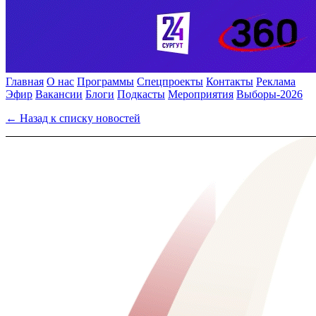
Главная
О нас
Программы
Спецпроекты
Контакты
Реклама
Эфир
Вакансии
Блоги
Подкасты
Мероприятия
Выборы-2026
← Назад к списку новостей