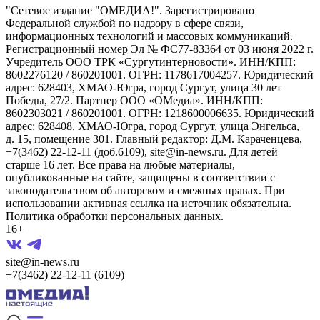
"Сетевое издание "ОМЕДИА!". Зарегистрировано
Федеральной службой по надзору в сфере связи,
информационных технологий и массовых коммуникаций.
Регистрационный номер Эл № ФС77-83364 от 03 июня 2022 г.
Учредитель ООО ТРК «Сургутинтерновости». ИНН/КПП:
8602276120 / 860201001. ОГРН: 1178617004257. Юридический
адрес: 628403, ХМАО-Югра, город Сургут, улица 30 лет
Победы, 27/2. Партнер ООО «ОМедиа». ИНН/КПП:
8602303021 / 860201001. ОГРН: 1218600006635. Юридический
адрес: 628408, ХМАО-Югра, город Сургут, улица Энгельса,
д. 15, помещение 301. Главный редактор: Д.М. Караченцева,
+7(3462) 22-12-11 (доб.6109), site@in-news.ru. Для детей
старше 16 лет. Все права на любые материалы,
опубликованные на сайте, защищены в соответствии с
законодательством об авторском и смежных правах. При
использовании активная ссылка на источник обязательна.
Политика обработки персональных данных.
16+
site@in-news.ru
+7(3462) 22-12-11 (6109)