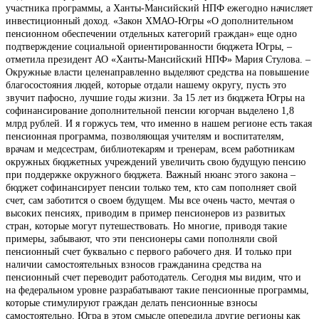
участника программы, а Ханты-Мансийский НПФ ежегодно начисляет
инвестиционный доход. «Закон ХМАО-Югры «О дополнительном
пенсионном обеспечении отдельных категорий граждан» еще одно
подтверждение социальной ориентированности бюджета Югры, –
отметила президент АО «Ханты-Мансийский НПФ» Мария Стулова. –
Окружные власти целенаправленно выделяют средства на повышение
благосостояния людей, которые отдали нашему округу, пусть это
звучит пафосно, лучшие годы жизни. За 15 лет из бюджета Югры на
софинансирование дополнительной пенсии югорчан выделено 1,8
млрд рублей. И я горжусь тем, что именно в нашем регионе есть такая
пенсионная программа, позволяющая учителям и воспитателям,
врачам и медсестрам, библиотекарям и тренерам, всем работникам
окружных бюджетных учреждений увеличить свою будущую пенсию
при поддержке окружного бюджета. Важный нюанс этого закона –
бюджет софинансирует пенсии только тем, кто сам пополняет свой
счет, сам заботится о своем будущем. Мы все очень часто, мечтая о
высоких пенсиях, приводим в пример пенсионеров из развитых
стран, которые могут путешествовать. Но многие, приводя такие
примеры, забывают, что эти пенсионеры сами пополняли свой
пенсионный счет буквально с первого рабочего дня. И только при
наличии самостоятельных взносов гражданина средства на
пенсионный счет переводит работодатель. Сегодня мы видим, что и
на федеральном уровне разрабатывают такие пенсионные программы,
которые стимулируют граждан делать пенсионные взносы
самостоятельно. Югра в этом смысле опередила другие регионы как