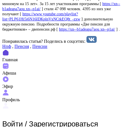
минимум на 15 лет». За 15 лет участниками программы [
https://xn--
b1adeapa7aou.xn--p1ai/
] стали 47 098 человек. 4395 из них уже
получают [
https://www.youtube.com/playlist?
list=PLP61Hi5i6N16IDKplnVxNCtkEQ8t_-zxw
] дополнительную
окружную пенсию. Подробности программы «Две пенсии для
бюджетников» – двепенсии.рф [
https://xn--b1adeapa7aou.xn--p1ai/
] .
Понравилась статья? Поделиcь в соцсетях:
Нпф
,
Пенсия
,
Пенсии
Главная
Афиша
Эфир
Профиль
Войти
/
Зарегистрироваться