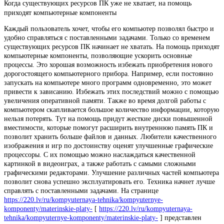
Когда существующих ресурсов ПК уже не хватает, на помощь
приходят компьютерные компоненты
Каждый пользователь хочет, чтобы его компьютер позволял быстро и
удобно справляться с поставленными задачами. Только со временем
существующих ресурсов ПК начинает не хватать. На помощь приходят
компьютерные компоненты, позволяющие ускорить основные
процессы. Это хорошая возможность избежать приобретения нового
дорогостоящего компьютерного прибора. Например, если постоянно
запускать на компьютере много программ одновременно, это может
привести к зависанию. Избежать этих последствий можно с помощью
увеличения оперативной памяти. Также во время долгой работы с
компьютером скапливается большое количество информации, которую
нельзя потерять. Тут на помощь придут жесткие диски повышенной
вместимости, которые помогут расширить внутреннюю память ПК и
позволит хранить больше файлов и данных. Любители качественного
изображения и игр по достоинству оценят улучшенные графические
процессоры. С их помощью можно наслаждаться качественной
картинкой в видеоиграх, а также работать с самыми сложными
графическими редакторами. Улучшение различных частей компьютера
позволит снова успешно эксплуатировать его. Техника начнет лучше
справлять с поставленными задачами. На странице
https://220.lv/ru/kompyuternaya-tehnika/kompyuternye-
komponenty/materinskie-platy-
[
https://220.lv/ru/kompyuternaya-
tehnika/kompyuternye-komponenty/materinskie-platy-
] представлен