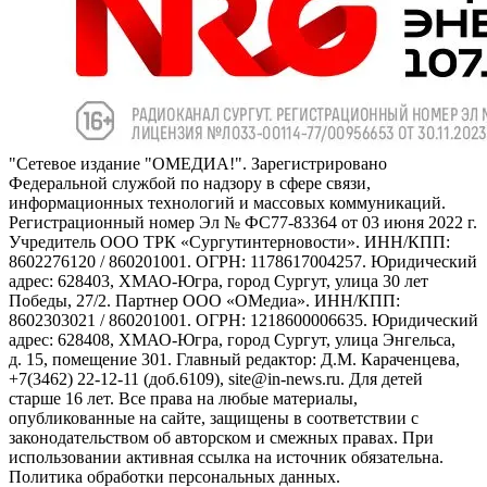
"Сетевое издание "ОМЕДИА!". Зарегистрировано
Федеральной службой по надзору в сфере связи,
информационных технологий и массовых коммуникаций.
Регистрационный номер Эл № ФС77-83364 от 03 июня 2022 г.
Учредитель ООО ТРК «Сургутинтерновости». ИНН/КПП:
8602276120 / 860201001. ОГРН: 1178617004257. Юридический
адрес: 628403, ХМАО-Югра, город Сургут, улица 30 лет
Победы, 27/2. Партнер ООО «ОМедиа». ИНН/КПП:
8602303021 / 860201001. ОГРН: 1218600006635. Юридический
адрес: 628408, ХМАО-Югра, город Сургут, улица Энгельса,
д. 15, помещение 301. Главный редактор: Д.М. Караченцева,
+7(3462) 22-12-11 (доб.6109), site@in-news.ru. Для детей
старше 16 лет. Все права на любые материалы,
опубликованные на сайте, защищены в соответствии с
законодательством об авторском и смежных правах. При
использовании активная ссылка на источник обязательна.
Политика обработки персональных данных.