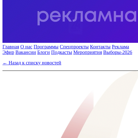
Главная
О нас
Программы
Спецпроекты
Контакты
Реклама
Эфир
Вакансии
Блоги
Подкасты
Мероприятия
Выборы-2026
← Назад к списку новостей