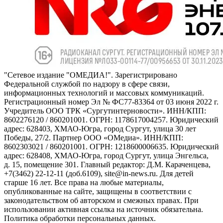
"Сетевое издание "ОМЕДИА!". Зарегистрировано
Федеральной службой по надзору в сфере связи,
информационных технологий и массовых коммуникаций.
Регистрационный номер Эл № ФС77-83364 от 03 июня 2022 г.
Учредитель ООО ТРК «Сургутинтерновости». ИНН/КПП:
8602276120 / 860201001. ОГРН: 1178617004257. Юридический
адрес: 628403, ХМАО-Югра, город Сургут, улица 30 лет
Победы, 27/2. Партнер ООО «ОМедиа». ИНН/КПП:
8602303021 / 860201001. ОГРН: 1218600006635. Юридический
адрес: 628408, ХМАО-Югра, город Сургут, улица Энгельса,
д. 15, помещение 301. Главный редактор: Д.М. Караченцева,
+7(3462) 22-12-11 (доб.6109), site@in-news.ru. Для детей
старше 16 лет. Все права на любые материалы,
опубликованные на сайте, защищены в соответствии с
законодательством об авторском и смежных правах. При
использовании активная ссылка на источник обязательна.
Политика обработки персональных данных.