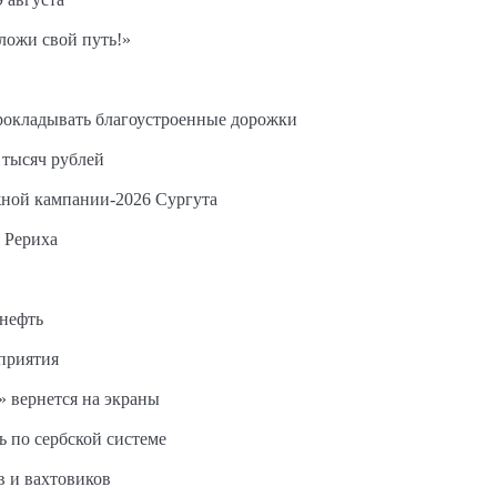
ложи свой путь!»
прокладывать благоустроенные дорожки
 тысяч рублей
жной кампании-2026 Сургута
 Рериха
 нефть
дприятия
 вернется на экраны
ь по сербской системе
в и вахтовиков