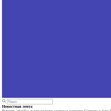
Новостная лента
Ремонт, стройка и лот недели: главные новости Сургута с 3 по 