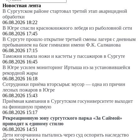
Новостная лента
В Сургутском районе стартовал третий этап акарицидной
обработки
06.08.2026 18:22
В Югре спасли краснокнижного лебедя из рыболовной сети
06.08.2026 17:45
В Сургуте прошло открытие третьей смены лагеря с дневным
пребыванием на базе гимназии имени Ф.К. Салманова
06.08.2026 17:15
Таможня изъяла ножи и кастеты у пассажиров в Сургуте
06.08.2026 16:45
В Югре усилен мониторинг Иртыша из-за установившейся
рекордной жары
06.08.2026 16:18
Сотрудники приёма вторсырья: мусор — одна из причин
лесных пожаров в Югре
06.08.2026 15:43
Приёмная кампания в Сургутском госуниверситете выходит
на финишную прямую
06.08.2026 15:17
Рекреационную зону сургутского парка «За Саймой»
приводят к единому стилю
06.08.2026 14:51
Дети югорчанина пытались через суд оспорить наследство