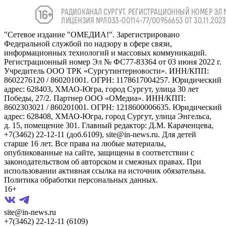
"Сетевое издание "ОМЕДИА!". Зарегистрировано
Федеральной службой по надзору в сфере связи,
информационных технологий и массовых коммуникаций.
Регистрационный номер Эл № ФС77-83364 от 03 июня 2022 г.
Учредитель ООО ТРК «Сургутинтерновости». ИНН/КПП:
8602276120 / 860201001. ОГРН: 1178617004257. Юридический
адрес: 628403, ХМАО-Югра, город Сургут, улица 30 лет
Победы, 27/2. Партнер ООО «ОМедиа». ИНН/КПП:
8602303021 / 860201001. ОГРН: 1218600006635. Юридический
адрес: 628408, ХМАО-Югра, город Сургут, улица Энгельса,
д. 15, помещение 301. Главный редактор: Д.М. Караченцева,
+7(3462) 22-12-11 (доб.6109), site@in-news.ru. Для детей
старше 16 лет. Все права на любые материалы,
опубликованные на сайте, защищены в соответствии с
законодательством об авторском и смежных правах. При
использовании активная ссылка на источник обязательна.
Политика обработки персональных данных.
16+
site@in-news.ru
+7(3462) 22-12-11 (6109)