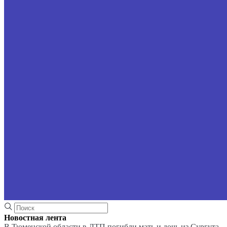
Новостная лента
В Тюменской области в ДТП погибли мать и дочь из Сургута