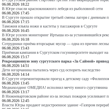
06.08.2026 18:22
В Югре спасли краснокнижного лебедя из рыболовной сети
06.08.2026 17:45
В Сургуте прошло открытие третьей смены лагеря с дневным 
06.08.2026 17:15
Таможня изъяла ножи и кастеты у пассажиров в Сургуте
06.08.2026 16:45
В Югре усилен мониторинг Иртыша из-за установившейся рек
06.08.2026 16:18
Сотрудники приёма вторсырья: мусор — одна из причин лесн
06.08.2026 15:43
Приёмная кампания в Сургутском госуниверситете выходит 
06.08.2026 15:17
Рекреационную зону сургутского парка «За Саймой» привод
06.08.2026 14:51
Дети югорчанина пытались через суд оспорить наследство
06.08.2026 14:14
В Сургуте отремонтировали проезд к детскому саду «Филиппо
06.08.2026 13:45
Медиахолдинг ОМЕДИА! исполнил мечту юного сургутянина
06.08.2026 13:17
В Нижневартовском районе из-за лесных пожаров усиливают 
06.08.2026 12:45
Власти Югры продают недостроенное здание «Газпром перера