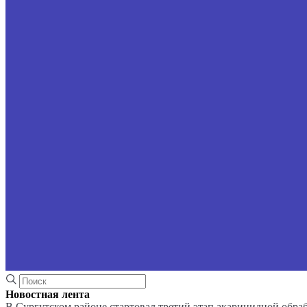
Новостная лента
В Сургутском районе стартовал третий этап акарицидной обра