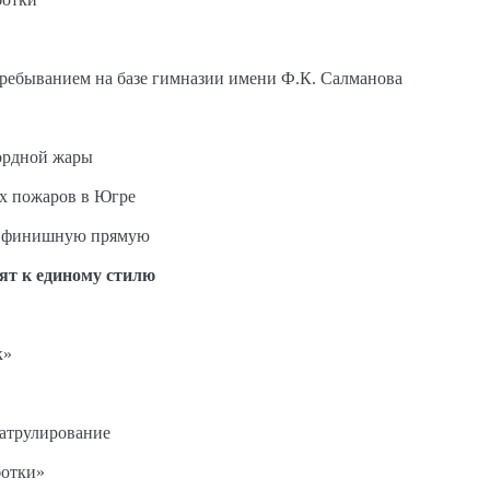
пребыванием на базе гимназии имени Ф.К. Салманова
ордной жары
ых пожаров в Югре
на финишную прямую
ят к единому стилю
к»
патрулирование
ботки»