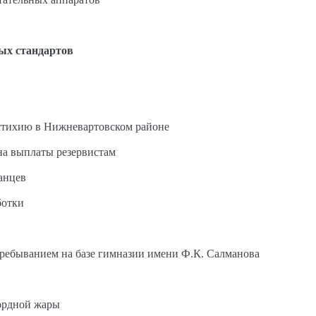
ых стандартов
стихию в Нижневартовском районе
на выплаты резервистам
анцев
ботки
пребыванием на базе гимназии имени Ф.К. Салманова
ордной жары