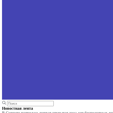
Новостная лента
В Сургуте появилась первая открытая зона для беспилотных л