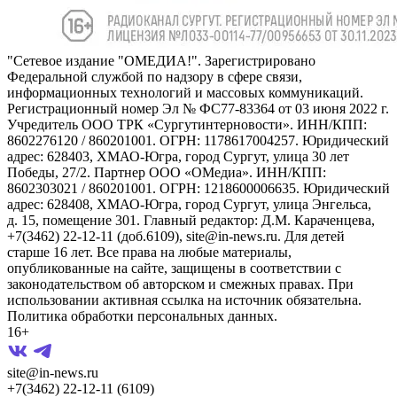
"Сетевое издание "ОМЕДИА!". Зарегистрировано
Федеральной службой по надзору в сфере связи,
информационных технологий и массовых коммуникаций.
Регистрационный номер Эл № ФС77-83364 от 03 июня 2022 г.
Учредитель ООО ТРК «Сургутинтерновости». ИНН/КПП:
8602276120 / 860201001. ОГРН: 1178617004257. Юридический
адрес: 628403, ХМАО-Югра, город Сургут, улица 30 лет
Победы, 27/2. Партнер ООО «ОМедиа». ИНН/КПП:
8602303021 / 860201001. ОГРН: 1218600006635. Юридический
адрес: 628408, ХМАО-Югра, город Сургут, улица Энгельса,
д. 15, помещение 301. Главный редактор: Д.М. Караченцева,
+7(3462) 22-12-11 (доб.6109), site@in-news.ru. Для детей
старше 16 лет. Все права на любые материалы,
опубликованные на сайте, защищены в соответствии с
законодательством об авторском и смежных правах. При
использовании активная ссылка на источник обязательна.
Политика обработки персональных данных.
16+
site@in-news.ru
+7(3462) 22-12-11 (6109)