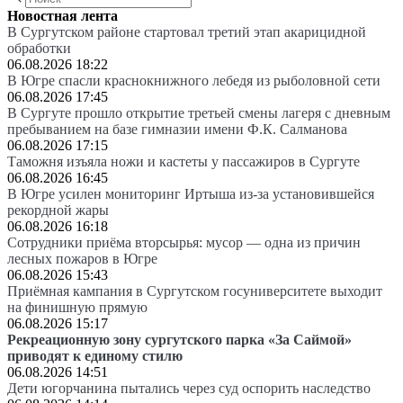
Новостная лента
В Сургутском районе стартовал третий этап акарицидной
обработки
06.08.2026 18:22
В Югре спасли краснокнижного лебедя из рыболовной сети
06.08.2026 17:45
В Сургуте прошло открытие третьей смены лагеря с дневным
пребыванием на базе гимназии имени Ф.К. Салманова
06.08.2026 17:15
Таможня изъяла ножи и кастеты у пассажиров в Сургуте
06.08.2026 16:45
В Югре усилен мониторинг Иртыша из-за установившейся
рекордной жары
06.08.2026 16:18
Сотрудники приёма вторсырья: мусор — одна из причин
лесных пожаров в Югре
06.08.2026 15:43
Приёмная кампания в Сургутском госуниверситете выходит
на финишную прямую
06.08.2026 15:17
Рекреационную зону сургутского парка «За Саймой»
приводят к единому стилю
06.08.2026 14:51
Дети югорчанина пытались через суд оспорить наследство