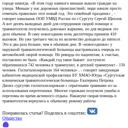
городе никогда. «В этом году намного меньше вышло граждан на
улицы. Меньше у нас дорожных происшествий, люди начали просто
отмечать правильно этот новый год. Это семейный праздник» , -
говорит начальник ООП УМВД России по г.Сургуту Сергей Щеплов.
А вот десять выходных дней для сотрудников скорой помощи и
травматологов получились довольно жаркими, но для медиков это
дело обычное. В саму новогоднюю ночь диспетчеры приняли 410
вызовов. Но уже третьего числа их количество доходило до пятисот.
Это в два раза больше, чем в обычные дни. В «новогодники» у
окружной травматологической больницы выстраивалась очередь из
автомобилей скорой помощи. Но рекорда по пациентам, к счастью,
поставлено не было. «Каждый год такое бывает: поступило
обратившихся 742 человека в травмпункт, в детский травмпункт - 150
человек. Госпитализировали 164 человека» , - говорит заведующая
кабинетом медицинской профилактики БУ ХМАО-Югры «Сургутская
клиническая травматологическая больница» Екатерина Петрова.
Двоих сургутян госпитализировали с серьёзными травмами из-за
использования пиротехники. Многие горожане получили ушибы и
переломы во время активного отдыха. Накануне скорая помощь и
травматология вернулись к обычному режиму работы.
Понравилась статья? Поделиcь в соцсетях:
Общество