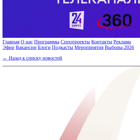
Главная
О нас
Программы
Спецпроекты
Контакты
Реклама
Эфир
Вакансии
Блоги
Подкасты
Мероприятия
Выборы-2026
← Назад к списку новостей