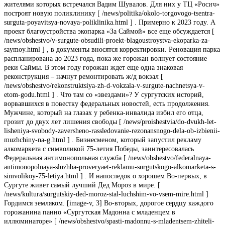
жителями которых встречался Вадим Шувалов. Для них у ТЦ «Росич»
построят новую поликлинику [ /news/politika/okolo-torgovogo-tsentra-
surguta-poyavitsya-novaya-poliklinika.html ] . Примерно к 2023 году. А
проект благоустройства экопарка «За Саймой» все еще обсуждается [
/news/obshestvo/v-surgute-obsudili-proekt-blagoustroystva-ekoparka-za-
saymoy.html ] , в документы вносятся корректировки. Реновация парка
распланирована до 2023 года, пока же горожан волнует состояние
реки Саймы. В этом году горожан ждет еще одна знаковая
реконструкция – начнут ремонтировать ж/д вокзал [
/news/obshestvo/rekonstruktsiya-zh-d-vokzala-v-surgute-nachnetsya-v-
etom-godu.html ] . Что там со «звездами»? У сургутских историй,
ворвавшихся в повестку федеральных новостей, есть продолжения.
Мужчине, который на глазах у ребенка-инвалида избил его отца,
грозит до двух лет лишения свободы [ /news/proishestvia/do-dvukh-let-
lisheniya-svobody-zaversheno-rassledovanie-rezonansnogo-dela-ob-izbienii-
muzhchiny-na-g.html ] . Бизнесменом, который запустил рекламу
алкомаркета с символикой 75-летия Победы, заинтересовалась
Федеральная антимонопольная служба [ /news/obshestvo/federalnaya-
antimonopolnaya-sluzhba-proveryaet-reklamu-surgutskogo-alkomarketa-s-
simvolikoy-75-letiya.html ] . И напоследок о хорошем Во-первых, в
Сургуте живет самый лучший Дед Мороз в мире. [
/news/kultura/surgutskiy-ded-moroz-stal-luchshim-vo-vsem-mire.html ]
Гордимся земляком. [image-v, 3] Во-вторых, дорогое сердцу каждого
горожанина панно «Сургутская Мадонна с младенцем в
иллюминаторе» [ /news/obshestvo/spasti-madonnu-s-mladentsem-zhiteli-