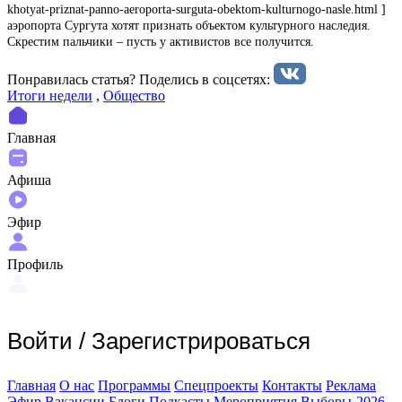
khotyat-priznat-panno-aeroporta-surguta-obektom-kulturnogo-nasle.html ]
аэропорта Сургута хотят признать объектом культурного наследия.
Скрестим пальчики – пусть у активистов все получится.
Понравилась статья? Поделиcь в соцсетях:
Итоги недели
,
Общество
Главная
Афиша
Эфир
Профиль
Войти
/
Зарегистрироваться
Главная
О нас
Программы
Спецпроекты
Контакты
Реклама
Эфир
Вакансии
Блоги
Подкасты
Мероприятия
Выборы-2026