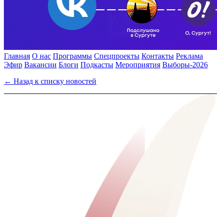
Главная
О нас
Программы
Спецпроекты
Контакты
Реклама
Эфир
Вакансии
Блоги
Подкасты
Мероприятия
Выборы-2026
← Назад к списку новостей