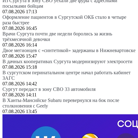
Из Сургута в зону СВО уехали две фуры с адресными
посылками бойцам
07.08.2026 17:13
Оформление пациентов в Сургутской ОКБ стало в четыре
раза быстрее
07.08.2026 16:45
Врачи Сургута почти две недели боролись за жизнь
трёхмесячной девочки
07.08.2026 16:14
Двое мегионцев с «синтетикой» задержаны в Нижневартовске
07.08.2026 15:47
В дачных кооперативах Сургута модернизируют электросети
07.08.2026 15:18
В сургутском перинатальном центре начал работать кабинет
ЗАГС
07.08.2026 14:42
Сургут передаст в зону СВО 33 автомобиля
07.08.2026 14:11
В Ханты-Мансийске Subaru перевернулся на бок после
столкновения с Geely
07.08.2026 13:45