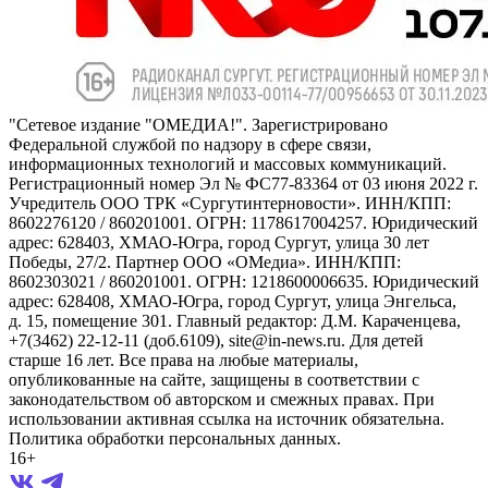
"Сетевое издание "ОМЕДИА!". Зарегистрировано
Федеральной службой по надзору в сфере связи,
информационных технологий и массовых коммуникаций.
Регистрационный номер Эл № ФС77-83364 от 03 июня 2022 г.
Учредитель ООО ТРК «Сургутинтерновости». ИНН/КПП:
8602276120 / 860201001. ОГРН: 1178617004257. Юридический
адрес: 628403, ХМАО-Югра, город Сургут, улица 30 лет
Победы, 27/2. Партнер ООО «ОМедиа». ИНН/КПП:
8602303021 / 860201001. ОГРН: 1218600006635. Юридический
адрес: 628408, ХМАО-Югра, город Сургут, улица Энгельса,
д. 15, помещение 301. Главный редактор: Д.М. Караченцева,
+7(3462) 22-12-11 (доб.6109), site@in-news.ru. Для детей
старше 16 лет. Все права на любые материалы,
опубликованные на сайте, защищены в соответствии с
законодательством об авторском и смежных правах. При
использовании активная ссылка на источник обязательна.
Политика обработки персональных данных.
16+