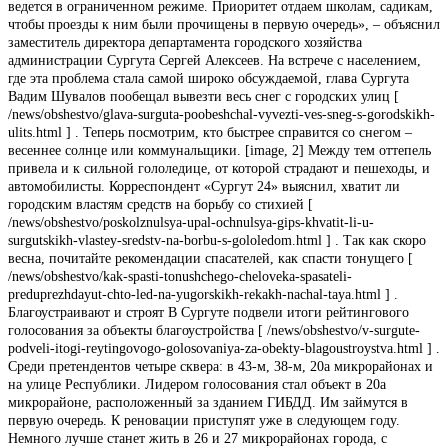
ведется в ограниченном режиме. Приоритет отдаем школам, садикам,
чтобы проезды к ним были прочищены в первую очередь», – объяснил
заместитель директора департамента городского хозяйства
администрации Сургута Сергей Алексеев. На встрече с населением,
где эта проблема стала самой широко обсуждаемой, глава Сургута
Вадим Шувалов пообещал вывезти весь снег с городских улиц [
/news/obshestvo/glava-surguta-poobeshchal-vyvezti-ves-sneg-s-gorodskikh-
ulits.html ] . Теперь посмотрим, кто быстрее справится со снегом –
весеннее солнце или коммунальщики. [image, 2] Между тем оттепель
привела и к сильной гололедице, от которой страдают и пешеходы, и
автомобилисты. Корреспондент «Сургут 24» выяснил, хватит ли
городским властям средств на борьбу со стихией [
/news/obshestvo/poskolznulsya-upal-ochnulsya-gips-khvatit-li-u-
surgutskikh-vlastey-sredstv-na-borbu-s-gololedom.html ] . Так как скоро
весна, почитайте рекомендации спасателей, как спасти тонущего [
/news/obshestvo/kak-spasti-tonushchego-cheloveka-spasateli-
preduprezhdayut-chto-led-na-yugorskikh-rekakh-nachal-taya.html ] .
Благоустраивают и строят В Сургуте подвели итоги рейтингового
голосования за объекты благоустройства [ /news/obshestvo/v-surgute-
podveli-itogi-reytingovogo-golosovaniya-za-obekty-blagoustroystva.html ] .
Среди претендентов четыре сквера: в 43-м, 38-м, 20а микрорайонах и
на улице Республики. Лидером голосования стал объект в 20а
микрорайоне, расположенный за зданием ГИБДД. Им займутся в
первую очередь. К реновации приступят уже в следующем году.
Немного лучше станет жить в 26 и 27 микрорайонах города, с