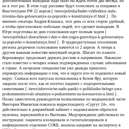
дополнительных выходных надо было бы ждать почти два месяца, но
не в этот раз. В этом году россияне будут голосовать за поправки в
Конституцию РФ 22 апреля [ /news/politika/budet-vykhodnoy-stala-
izvestna-data-golosovaniya-za-popravki-v-konstitutsiyu-rf.html ] . По
мнению сенатора Андрея Клишаса, этот день со всех сторон удобный,
а чтобы проголосовало побольше людей, его сделают выходным. В
Югре подготовка ко дню голосования идет полным ходом [
/news/politika/i-dosrochnoe-i-den-v-den-yugra-gotovitsya-k-golosovaniyu-
za-popravki-v-konstitutsiyu.html ] . В труднодоступных поселениях
региона досрочное голосование начнется со 2 апреля. А теперь к
другим важным новостям минувшей недели. Шагает по планете…
Коронавирус продолжает держать россиян в напряжении. Накануне
стало известно о четырех новых подтвержденных случаях заболевания
в стране. А югорским специалистам уже дважды пришлось
опровергать информацию о том, что в округе кто-то подхватил новый
вирус. Сначала всех напугала поликлиника в Белом Яру, которую
закрыли после того, как ее посетил пациент с подозрительными
симптомами [ /news/zdorovie/ne-nado-paniki-v-poliklinike-belogo-yara-
prokommentirovali-situatsiyu-s-podozreniem-na-koronavirus-u.html ] .
Позже заместитель руководителя поликлиники по медицинской части
Виктория Маковская пояснила корреспонденту «Сургут 24», что
действительно в доврачебный кабинет с недомоганием обратился
мужчина, вернувшийся из Вьетнама. Медучреждение действовало по
инструкции: пациента изолировали и госпитализировали в
инфекционное отделение СОКБ, анализы направят на экспертизу в