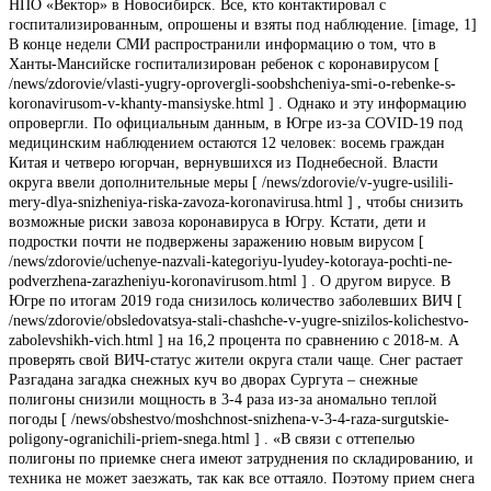
НПО «Вектор» в Новосибирск. Все, кто контактировал с
госпитализированным, опрошены и взяты под наблюдение. [image, 1]
В конце недели СМИ распространили информацию о том, что в
Ханты-Мансийске госпитализирован ребенок с коронавирусом [
/news/zdorovie/vlasti-yugry-oprovergli-soobshcheniya-smi-o-rebenke-s-
koronavirusom-v-khanty-mansiyske.html ] . Однако и эту информацию
опровергли. По официальным данным, в Югре из-за COVID-19 под
медицинским наблюдением остаются 12 человек: восемь граждан
Китая и четверо югорчан, вернувшихся из Поднебесной. Власти
округа ввели дополнительные меры [ /news/zdorovie/v-yugre-usilili-
mery-dlya-snizheniya-riska-zavoza-koronavirusa.html ] , чтобы снизить
возможные риски завоза коронавируса в Югру. Кстати, дети и
подростки почти не подвержены заражению новым вирусом [
/news/zdorovie/uchenye-nazvali-kategoriyu-lyudey-kotoraya-pochti-ne-
podverzhena-zarazheniyu-koronavirusom.html ] . О другом вирусе. В
Югре по итогам 2019 года снизилось количество заболевших ВИЧ [
/news/zdorovie/obsledovatsya-stali-chashche-v-yugre-snizilos-kolichestvo-
zabolevshikh-vich.html ] на 16,2 процента по сравнению с 2018-м. А
проверять свой ВИЧ-статус жители округа стали чаще. Снег растает
Разгадана загадка снежных куч во дворах Сургута – снежные
полигоны снизили мощность в 3-4 раза из-за аномально теплой
погоды [ /news/obshestvo/moshchnost-snizhena-v-3-4-raza-surgutskie-
poligony-ogranichili-priem-snega.html ] . «В связи с оттепелью
полигоны по приемке снега имеют затруднения по складированию, и
техника не может заезжать, так как все оттаяло. Поэтому прием снега