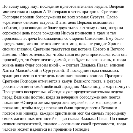
По всему миру идут последние приготовительные недели. Впереди
мясопустная и сырная А 15 февраля в честь праздника Сретение
Господне прошли богослужения во всех храмах Сургута. Слово
«сретение» означает встреча. В этот день Церковь вспоминает
события, произошедшие более двух тысяч лет тому назад, когда на
сороковой день после рождения Иисуса принесли в храм и там
произошла встреча Богомладенца со старцем Симеоном. Ему было
предсказано, что он не покинет этот мир, пока не увидит Христа
своими глазами. Сретение трактуется как встреча Нового и Ветхого
Заветов. «Мне хотелось бы, чтобы такая встреча произошла, если она
произойдет, то будет неизгладимой, она будет на всю жизнь, и тогда
жизнь наша будет совсем иной», – считает Владыка Павел, епископ
Ханты-Мансийский и Сургутский. В последние годы сложилась
традиция именно в этот день поминать павших воинов. Праздник
Сретение Господне отмечается в канун Великого поста, в феврале
россияне отметят свой любимый праздник Масленицу, а март начнут с
Прощеного воскресенья. «Сегодня уже предуготовительная неделя
перед Великим постом, когда за вечерним богослужением поется
покаяние «Отверзи же мы двери жизнедавче!», т.е. мы говорим о
покаянии, чтобы плоды покаяния были преподнесены Великим
постом как никогда, каждый христианин мог бы сделать переоценку
своих жизненных ценностей», – рассказал Владыка Павел. По словам
священнослужителей, главное – осознание своей греховности, тогда
человек может надеяться на прощение Господне.