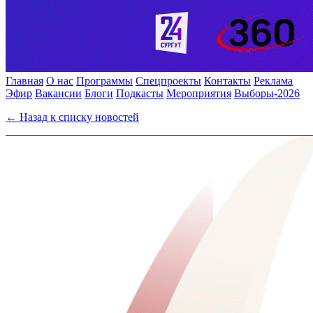
Главная
О нас
Программы
Спецпроекты
Контакты
Реклама
Эфир
Вакансии
Блоги
Подкасты
Мероприятия
Выборы-2026
← Назад к списку новостей