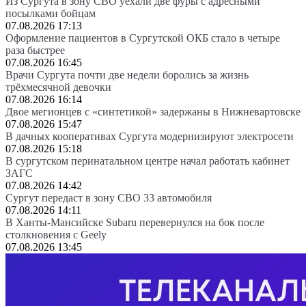
Из Сургута в зону СВО уехали две фуры с адресными
посылками бойцам
07.08.2026 17:13
Оформление пациентов в Сургутской ОКБ стало в четыре
раза быстрее
07.08.2026 16:45
Врачи Сургута почти две недели боролись за жизнь
трёхмесячной девочки
07.08.2026 16:14
Двое мегионцев с «синтетикой» задержаны в Нижневартовске
07.08.2026 15:47
В дачных кооперативах Сургута модернизируют электросети
07.08.2026 15:18
В сургутском перинатальном центре начал работать кабинет
ЗАГС
07.08.2026 14:42
Сургут передаст в зону СВО 33 автомобиля
07.08.2026 14:11
В Ханты-Мансийске Subaru перевернулся на бок после
столкновения с Geely
07.08.2026 13:45