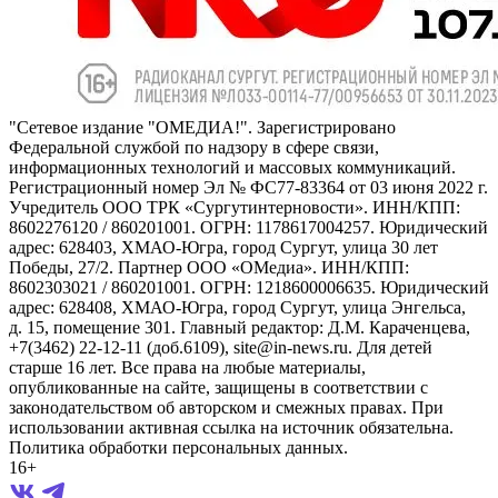
"Сетевое издание "ОМЕДИА!". Зарегистрировано
Федеральной службой по надзору в сфере связи,
информационных технологий и массовых коммуникаций.
Регистрационный номер Эл № ФС77-83364 от 03 июня 2022 г.
Учредитель ООО ТРК «Сургутинтерновости». ИНН/КПП:
8602276120 / 860201001. ОГРН: 1178617004257. Юридический
адрес: 628403, ХМАО-Югра, город Сургут, улица 30 лет
Победы, 27/2. Партнер ООО «ОМедиа». ИНН/КПП:
8602303021 / 860201001. ОГРН: 1218600006635. Юридический
адрес: 628408, ХМАО-Югра, город Сургут, улица Энгельса,
д. 15, помещение 301. Главный редактор: Д.М. Караченцева,
+7(3462) 22-12-11 (доб.6109), site@in-news.ru. Для детей
старше 16 лет. Все права на любые материалы,
опубликованные на сайте, защищены в соответствии с
законодательством об авторском и смежных правах. При
использовании активная ссылка на источник обязательна.
Политика обработки персональных данных.
16+