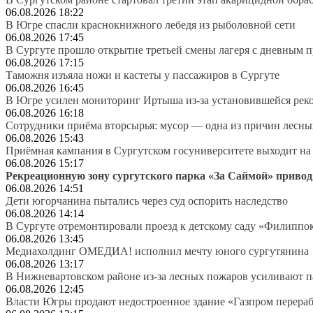
06.08.2026 18:22
В Югре спасли краснокнижного лебедя из рыболовной сети
06.08.2026 17:45
В Сургуте прошло открытие третьей смены лагеря с дневным 
06.08.2026 17:15
Таможня изъяла ножи и кастеты у пассажиров в Сургуте
06.08.2026 16:45
В Югре усилен мониторинг Иртыша из-за установившейся рек
06.08.2026 16:18
Сотрудники приёма вторсырья: мусор — одна из причин лесн
06.08.2026 15:43
Приёмная кампания в Сургутском госуниверситете выходит 
06.08.2026 15:17
Рекреационную зону сургутского парка «За Саймой» привод
06.08.2026 14:51
Дети югорчанина пытались через суд оспорить наследство
06.08.2026 14:14
В Сургуте отремонтировали проезд к детскому саду «Филиппо
06.08.2026 13:45
Медиахолдинг ОМЕДИА! исполнил мечту юного сургутянина
06.08.2026 13:17
В Нижневартовском районе из-за лесных пожаров усиливают 
06.08.2026 12:45
Власти Югры продают недостроенное здание «Газпром перера