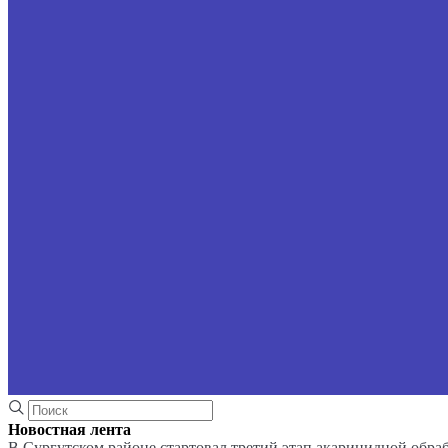
Новостная лента
В Сургутском районе стартовал третий этап акарицидной обра