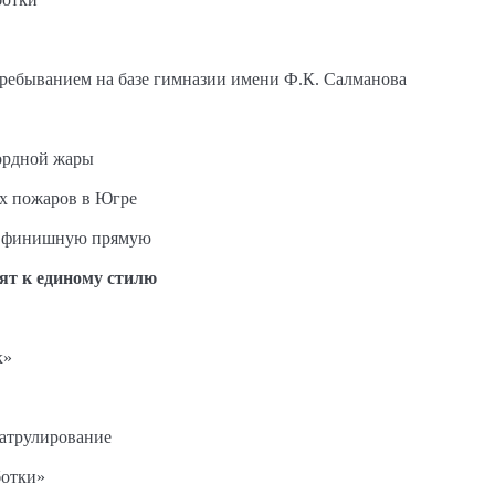
пребыванием на базе гимназии имени Ф.К. Салманова
ордной жары
ых пожаров в Югре
на финишную прямую
ят к единому стилю
к»
патрулирование
ботки»