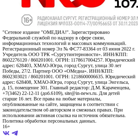
"Сетевое издание "ОМЕДИА!". Зарегистрировано
Федеральной службой по надзору в сфере связи,
информационных технологий и массовых коммуникаций.
Регистрационный номер Эл № ФС77-83364 от 03 июня 2022 г.
Учредитель ООО ТРК «Сургутинтерновости». ИНН/КПП:
8602276120 / 860201001. ОГРН: 1178617004257. Юридический
адрес: 628403, ХМАО-Югра, город Сургут, улица 30 лет
Победы, 27/2. Партнер ООО «ОМедиа». ИНН/КПП:
8602303021 / 860201001. ОГРН: 1218600006635. Юридический
адрес: 628408, ХМАО-Югра, город Сургут, улица Энгельса,
д. 15, помещение 301. Главный редактор: Д.М. Караченцева,
+7(3462) 22-12-11 (доб.6109), site@in-news.ru. Для детей
старше 16 лет. Все права на любые материалы,
опубликованные на сайте, защищены в соответствии с
законодательством об авторском и смежных правах. При
использовании активная ссылка на источник обязательна.
Политика обработки персональных данных.
16+