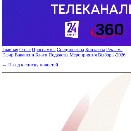
Главная
О нас
Программы
Спецпроекты
Контакты
Реклама
Эфир
Вакансии
Блоги
Подкасты
Мероприятия
Выборы-2026
← Назад к списку новостей