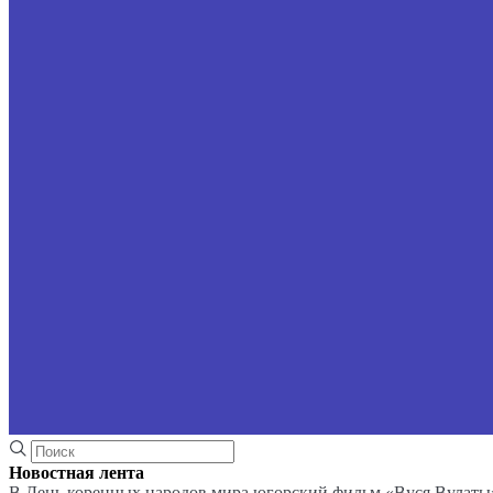
Новостная лента
В День коренных народов мира югорский фильм «Вуся Вулаты»