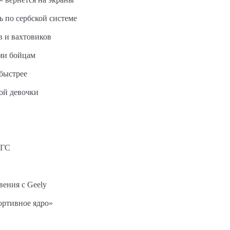
ь по сербской системе
в и вахтовиков
ми бойцам
быстрее
ной девочки
АГС
вения с Geely
ортивное ядро»