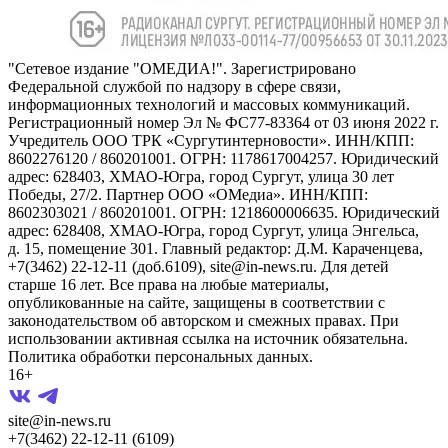
"Сетевое издание "ОМЕДИА!". Зарегистрировано
Федеральной службой по надзору в сфере связи,
информационных технологий и массовых коммуникаций.
Регистрационный номер Эл № ФС77-83364 от 03 июня 2022 г.
Учредитель ООО ТРК «Сургутинтерновости». ИНН/КПП:
8602276120 / 860201001. ОГРН: 1178617004257. Юридический
адрес: 628403, ХМАО-Югра, город Сургут, улица 30 лет
Победы, 27/2. Партнер ООО «ОМедиа». ИНН/КПП:
8602303021 / 860201001. ОГРН: 1218600006635. Юридический
адрес: 628408, ХМАО-Югра, город Сургут, улица Энгельса,
д. 15, помещение 301. Главный редактор: Д.М. Караченцева,
+7(3462) 22-12-11 (доб.6109), site@in-news.ru. Для детей
старше 16 лет. Все права на любые материалы,
опубликованные на сайте, защищены в соответствии с
законодательством об авторском и смежных правах. При
использовании активная ссылка на источник обязательна.
Политика обработки персональных данных.
16+
site@in-news.ru
+7(3462) 22-12-11 (6109)