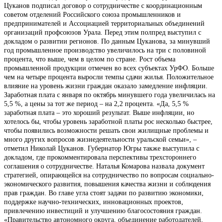
Цуканов подписал договор о сотрудничестве с координационным
советом отделений Российского союза промышленников и
предпринимателей и Ассоциацией территориальных объединений
организаций профсоюзов Урала. Перед этим полпред выступил с
докладом о развитии регионов. По данным Цуканова, за минувший
год промышленное производство увеличилось на три с половиной
процента, что выше, чем в целом по стране. Рост объема
промышленной продукции отмечен во всех субъектах УрФО. Больше
чем на четыре процента выросли темпы сдачи жилья. Положительное
влияние на уровень жизни граждан оказало замедление инфляции.
Заработная плата с января по октябрь минувшего года увеличилась на
5,5 %, а цены за тот же период – на 2,2 процента. «Да, 5,5 %
заработная плата – это хороший результат. Выше инфляции, но
хотелось бы, чтобы уровень заработной платы рос несколько быстрее,
чтобы появились возможности решать свои жилищные проблемы и
много других вопросов жизнедеятельности уральской семьи», –
отметил Николай Цуканов. Губернатор Югры также выступила с
докладом, где прокомментировала перспективы трехстороннего
соглашения о сотрудничестве. Наталья Комарова назвала документ
стратегией, опирающейся на сотрудничество по вопросам социально-
экономического развития, повышения качества жизни и соблюдения
прав граждан. Во главе угла стоят задачи по развитию экономики,
поддержке научно-технических, инновационных проектов,
привлечению инвестиций и улучшению благосостояния граждан.
«Правительство автономного округа, объединение работодателей,