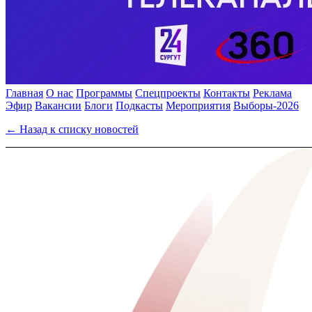
Главная
О нас
Программы
Спецпроекты
Контакты
Реклама
Эфир
Вакансии
Блоги
Подкасты
Мероприятия
Выборы-2026
← Назад к списку новостей