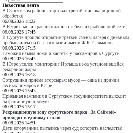
Новостная лента
В Сургутском районе стартовал третий этап акарицидной
обработки
06.08.2026 18:22
В Югре спасли краснокнижного лебедя из рыболовной сети
06.08.2026 17:45
В Сургуте прошло открытие третьей смены лагеря с дневным
пребыванием на базе гимназии имени Ф.К. Салманова
06.08.2026 17:15
Таможня изъяла ножи и кастеты у пассажиров в Сургуте
06.08.2026 16:45
В Югре усилен мониторинг Иртыша из-за установившейся
рекордной жары
06.08.2026 16:18
Сотрудники приёма вторсырья: мусор — одна из причин
лесных пожаров в Югре
06.08.2026 15:43
Приёмная кампания в Сургутском госуниверситете выходит
на финишную прямую
06.08.2026 15:17
Рекреационную зону сургутского парка «За Саймой»
приводят к единому стилю
06.08.2026 14:51
Дети югорчанина пытались через суд оспорить наследство