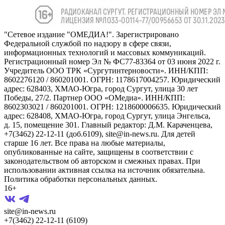
"Сетевое издание "ОМЕДИА!". Зарегистрировано
Федеральной службой по надзору в сфере связи,
информационных технологий и массовых коммуникаций.
Регистрационный номер Эл № ФС77-83364 от 03 июня 2022 г.
Учредитель ООО ТРК «Сургутинтерновости». ИНН/КПП:
8602276120 / 860201001. ОГРН: 1178617004257. Юридический
адрес: 628403, ХМАО-Югра, город Сургут, улица 30 лет
Победы, 27/2. Партнер ООО «ОМедиа». ИНН/КПП:
8602303021 / 860201001. ОГРН: 1218600006635. Юридический
адрес: 628408, ХМАО-Югра, город Сургут, улица Энгельса,
д. 15, помещение 301. Главный редактор: Д.М. Караченцева,
+7(3462) 22-12-11 (доб.6109), site@in-news.ru. Для детей
старше 16 лет. Все права на любые материалы,
опубликованные на сайте, защищены в соответствии с
законодательством об авторском и смежных правах. При
использовании активная ссылка на источник обязательна.
Политика обработки персональных данных.
16+
site@in-news.ru
+7(3462) 22-12-11 (6109)