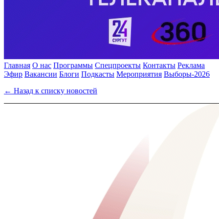
Главная
О нас
Программы
Спецпроекты
Контакты
Реклама
Эфир
Вакансии
Блоги
Подкасты
Мероприятия
Выборы-2026
← Назад к списку новостей