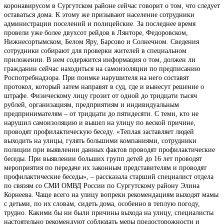
коронавирусом в Сургутском районе сейчас говорит о том, что следует
оставаться дома. К этому же призывают население сотрудники
администрации поселений и полицейские. За последнее время
провели уже более двухсот рейдов в Лянторе, Федоровском,
Нижнесортымском, Белом Яру, Барсово и Солнечном. Сведения
сотрудники собирают для проверки жителей в специальном
приложении. В нем содержится информация о том, должен ли
гражданин сейчас находиться на самоизоляции по предписанию
Роспотребнадзора. При поимке нарушителя на него составят
протокол, который затем направят в суд, где и вынесут решение о
штрафе. Физическому лицу грозит от одной до тридцати тысяч
рублей, организациям, предприятиям и индивидуальным
предпринимателям – от тридцати до пятидесяти. С теми, кто не
нарушил самоизоляцию и вышел на улицу по веской причине,
проводят профилактическую беседу. «Теплая заставляет людей
выходить на улицы, гулять большими компаниями, сотрудники
полиции при выявлении данных фактов проводят профилактические
беседы. При выявлении больших групп детей до 16 лет проводят
мероприятия по передаче их законным представителям и проводят
профилактические беседы», – рассказала старший специалист отдела
по связям со СМИ ОМВД России по Сургутскому району Элина
Корнеева. Чаще всего на улицу вопреки рекомендациям выходят мамы
с детьми, по их словам, сидеть дома, особенно в теплую погоду,
трудно. Какими бы ни были причины выхода на улицу, специалисты
настоятельно рекомендуют соблюдать меры предосторожности и