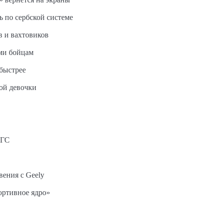
ь по сербской системе
в и вахтовиков
ми бойцам
быстрее
ной девочки
АГС
вения с Geely
ортивное ядро»