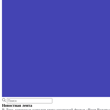
Новостная лента
В День коренных народов мира югорский фильм «Вуся Вулаты»