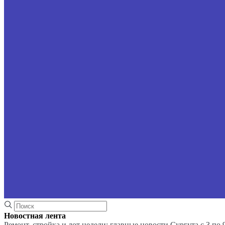
Новостная лента
Ремонт, стройка и лот недели: главные новости Сургута с 3 по 