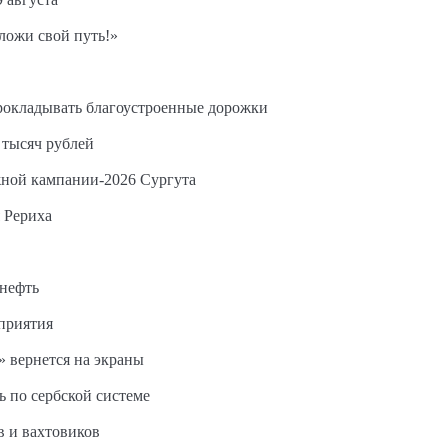
ложи свой путь!»
прокладывать благоустроенные дорожки
 тысяч рублей
жной кампании-2026 Сургута
 Рериха
 нефть
дприятия
 вернется на экраны
ь по сербской системе
в и вахтовиков