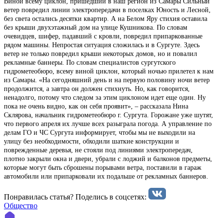
Виной всему циклон, пришедший в наш регион из Самары Сильный
ветер повредил линии электропередачи в поселках Юность и Лесной,
без света остались десятки квартир. А на Белом Яру стихия оставила
без крыши двухэтажный дом на улице Кушникова. По словам
очевидцев, шифер, падавший с кровли, повредил припаркованные
рядом машины. Непростая ситуация сложилась и в Сургуте. Здесь
ветер не только повредил крыши некоторых домов, но и повалил
рекламные баннеры. По словам специалистов сургутского
гидрометеобюро, всему виной циклон, который ночью прилетел к нам
из Самары. «На сегодняшний день и на первую половину ночи ветер
продолжится, а завтра он должен стихнуть. Но, как говорится,
ненадолго, потому что следом за этим циклоном идет еще один. Ну
пока не очень видно, как он себя проявит», – рассказала Нина
Склярова, начальник гидрометеобюро г. Сургута. Горожане уже шутят,
что первого апреля их лучше всех разыграла погода. А управление по
делам ГО и ЧС Сургута информирует, чтобы мы не выходили на
улицу без необходимости, обходили шаткие конструкции и
поврежденные деревья, не стояли под линиями электропередач,
плотно закрыли окна и двери, убрали с лоджий и балконов предметы,
которые могут быть сброшены порывами ветра, поставили в гараж
автомобили или припарковали их подальше от рекламных баннеров.
Понравилась статья? Поделиcь в соцсетях:
Общество