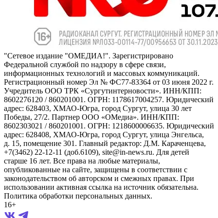
"Сетевое издание "ОМЕДИА!". Зарегистрировано
Федеральной службой по надзору в сфере связи,
информационных технологий и массовых коммуникаций.
Регистрационный номер Эл № ФС77-83364 от 03 июня 2022 г.
Учредитель ООО ТРК «Сургутинтерновости». ИНН/КПП:
8602276120 / 860201001. ОГРН: 1178617004257. Юридический
адрес: 628403, ХМАО-Югра, город Сургут, улица 30 лет
Победы, 27/2. Партнер ООО «ОМедиа». ИНН/КПП:
8602303021 / 860201001. ОГРН: 1218600006635. Юридический
адрес: 628408, ХМАО-Югра, город Сургут, улица Энгельса,
д. 15, помещение 301. Главный редактор: Д.М. Караченцева,
+7(3462) 22-12-11 (доб.6109), site@in-news.ru. Для детей
старше 16 лет. Все права на любые материалы,
опубликованные на сайте, защищены в соответствии с
законодательством об авторском и смежных правах. При
использовании активная ссылка на источник обязательна.
Политика обработки персональных данных.
16+