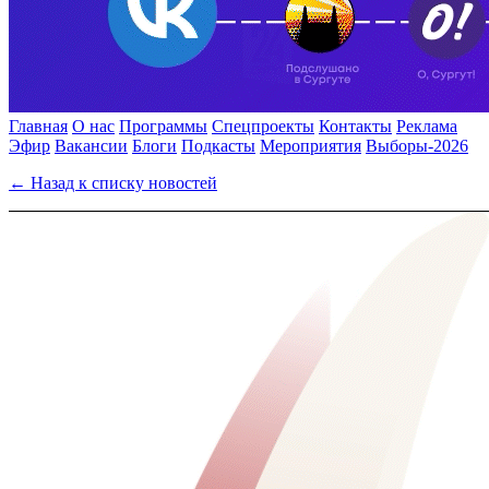
Главная
О нас
Программы
Спецпроекты
Контакты
Реклама
Эфир
Вакансии
Блоги
Подкасты
Мероприятия
Выборы-2026
← Назад к списку новостей