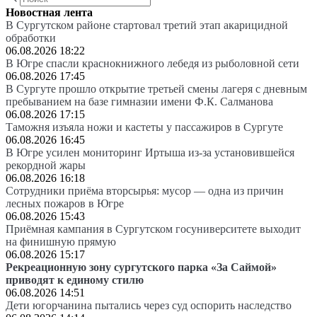
Новостная лента
В Сургутском районе стартовал третий этап акарицидной
обработки
06.08.2026 18:22
В Югре спасли краснокнижного лебедя из рыболовной сети
06.08.2026 17:45
В Сургуте прошло открытие третьей смены лагеря с дневным
пребыванием на базе гимназии имени Ф.К. Салманова
06.08.2026 17:15
Таможня изъяла ножи и кастеты у пассажиров в Сургуте
06.08.2026 16:45
В Югре усилен мониторинг Иртыша из-за установившейся
рекордной жары
06.08.2026 16:18
Сотрудники приёма вторсырья: мусор — одна из причин
лесных пожаров в Югре
06.08.2026 15:43
Приёмная кампания в Сургутском госуниверситете выходит
на финишную прямую
06.08.2026 15:17
Рекреационную зону сургутского парка «За Саймой»
приводят к единому стилю
06.08.2026 14:51
Дети югорчанина пытались через суд оспорить наследство