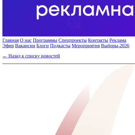
Главная
О нас
Программы
Спецпроекты
Контакты
Реклама
Эфир
Вакансии
Блоги
Подкасты
Мероприятия
Выборы-2026
← Назад к списку новостей