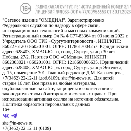
"Сетевое издание "ОМЕДИА!". Зарегистрировано
Федеральной службой по надзору в сфере связи,
информационных технологий и массовых коммуникаций.
Регистрационный номер Эл № ФС77-83364 от 03 июня 2022 г.
Учредитель ООО ТРК «Сургутинтерновости». ИНН/КПП:
8602276120 / 860201001. ОГРН: 1178617004257. Юридический
адрес: 628403, ХМАО-Югра, город Сургут, улица 30 лет
Победы, 27/2. Партнер ООО «ОМедиа». ИНН/КПП:
8602303021 / 860201001. ОГРН: 1218600006635. Юридический
адрес: 628408, ХМАО-Югра, город Сургут, улица Энгельса,
д. 15, помещение 301. Главный редактор: Д.М. Караченцева,
+7(3462) 22-12-11 (доб.6109), site@in-news.ru. Для детей
старше 16 лет. Все права на любые материалы,
опубликованные на сайте, защищены в соответствии с
законодательством об авторском и смежных правах. При
использовании активная ссылка на источник обязательна.
Политика обработки персональных данных.
16+
site@in-news.ru
+7(3462) 22-12-11 (6109)