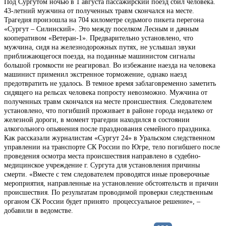
Под Сургутом ночью в 1 августа пассажирский поезд сбил человека.
43-летний мужчина от полученных травм скончался на месте.
Трагедия произошла на 704 километре седьмого пикета перегона
«Сургут – Силинский». Это между поселком Лесным и дачным
кооперативом «Ветеран-1». Предварительно установлено, что
мужчина, сидя на железнодорожных путях, не услышал звуки
приближающегося поезда, на поданные машинистом сигналы
большой громкости не реагировал. Во избежание наезда на человека
машинист применил экстренное торможение, однако наезд
предотвратить не удалось. В темное время заблаговременно заметить
сидящего на рельсах человека попросту невозможно. Мужчина от
полученных травм скончался на месте происшествия. Следователем
установлено, что погибший проживает в районе города недалеко от
железной дороги, в момент трагедии находился в состоянии
алкогольного опьянения после празднования семейного праздника.
Как рассказали журналистам «Сургут 24» в Уральском следственном
управлении на транспорте СК России по Югре, тело погибшего после
проведения осмотра места происшествия направлено в судебно-
медицинское учреждение г. Сургута для установления причины
смерти. «Вместе с тем следователем проводятся иные проверочные
мероприятия, направленные на установление обстоятельств и причин
происшествия. По результатам проводимой проверки следственным
органом СК России будет принято процессуальное решение», –
добавили в ведомстве.