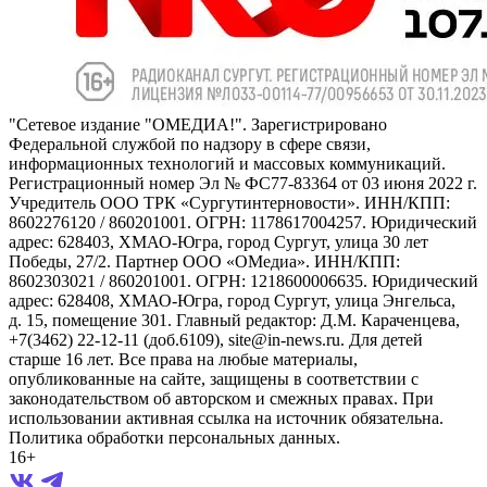
"Сетевое издание "ОМЕДИА!". Зарегистрировано
Федеральной службой по надзору в сфере связи,
информационных технологий и массовых коммуникаций.
Регистрационный номер Эл № ФС77-83364 от 03 июня 2022 г.
Учредитель ООО ТРК «Сургутинтерновости». ИНН/КПП:
8602276120 / 860201001. ОГРН: 1178617004257. Юридический
адрес: 628403, ХМАО-Югра, город Сургут, улица 30 лет
Победы, 27/2. Партнер ООО «ОМедиа». ИНН/КПП:
8602303021 / 860201001. ОГРН: 1218600006635. Юридический
адрес: 628408, ХМАО-Югра, город Сургут, улица Энгельса,
д. 15, помещение 301. Главный редактор: Д.М. Караченцева,
+7(3462) 22-12-11 (доб.6109), site@in-news.ru. Для детей
старше 16 лет. Все права на любые материалы,
опубликованные на сайте, защищены в соответствии с
законодательством об авторском и смежных правах. При
использовании активная ссылка на источник обязательна.
Политика обработки персональных данных.
16+