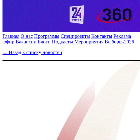
Главная
О нас
Программы
Спецпроекты
Контакты
Реклама
Эфир
Вакансии
Блоги
Подкасты
Мероприятия
Выборы-2026
← Назад к списку новостей