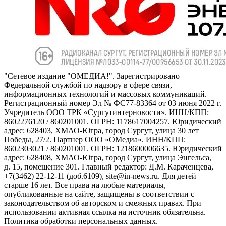
"Сетевое издание "ОМЕДИА!". Зарегистрировано
Федеральной службой по надзору в сфере связи,
информационных технологий и массовых коммуникаций.
Регистрационный номер Эл № ФС77-83364 от 03 июня 2022 г.
Учредитель ООО ТРК «Сургутинтерновости». ИНН/КПП:
8602276120 / 860201001. ОГРН: 1178617004257. Юридический
адрес: 628403, ХМАО-Югра, город Сургут, улица 30 лет
Победы, 27/2. Партнер ООО «ОМедиа». ИНН/КПП:
8602303021 / 860201001. ОГРН: 1218600006635. Юридический
адрес: 628408, ХМАО-Югра, город Сургут, улица Энгельса,
д. 15, помещение 301. Главный редактор: Д.М. Караченцева,
+7(3462) 22-12-11 (доб.6109), site@in-news.ru. Для детей
старше 16 лет. Все права на любые материалы,
опубликованные на сайте, защищены в соответствии с
законодательством об авторском и смежных правах. При
использовании активная ссылка на источник обязательна.
Политика обработки персональных данных.