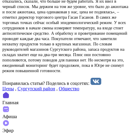
отказались, сказали, что больше не будем работать. Я их ввел в
черный список. Мы держим на том же уровне, что было до ажиотажа
и после ажиотажа, цена одинаковая у нас, цена не поднялась», –
отметил директор торгового центра Гасан Гасанов. В самих же
торговых точках сейчас особый эпидемиологический режим. У всех
сотрудников в начале смены измеряют температуру, на входе стоит
антисептическое средство. А обработку и проветривание помещений
проводят каждые два часа. Покупатели отмечают, что заметили
нехватку продуктов только в крупных магазинах. По словам
руководителей магазинов Сургутского района, запаса продуктов на
складах хватит еще на два-три месяца. Плюс они постоянно
пополняются, потому поводов для паники нет. Но несмотря на это,
ежедневный мониторинг будет продолжен, пока в Югре не снимут
режим повышенной готовности.
Понравилась статья? Поделиcь в соцсетях:
Цены
,
Сургутский район
,
Общество
Главная
Афиша
Эфир