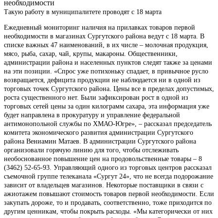
необходимости
Такую работу в муниципалитете проводят с 18 марта
Ежедневный мониторинг наличия на прилавках товаров первой
необходимости в магазинах Сургутского района ведут с 18 марта. В
списке важных 47 наименований, в их числе – молочная продукция,
мясо, рыба, сахар, чай, крупы, макароны. Общественники,
администрации района и населенных пунктов следят также за ценами
на эти позиции. «Спрос уже потихоньку спадает, в привычное русло
возвращается, дефицита продукции не наблюдается ни в одной из
торговых точек Сургутского района. Цены все в пределах допустимых,
роста существенного нет. Были зафиксирован рост в одной из
торговых сетей цены за один килограмм сахара, эта информация уже
будет направлена в прокуратуру и управление федеральной
антимонопольной службы по ХМАО-Югре», – рассказал председатель
комитета экономического развития администрации Сургутского
района Вениамин Матаев. В администрации Сургутского района
организовали горячую линию для того, чтобы отслеживать
необоснованное повышение цен на продовольственные товары – 8
(3462) 52-65-93. Управляющий одного из торговых центров рассказал
съемочной группе телеканала «Сургут 24», что не всегда подорожание
зависит от владельцев магазинов. Некоторые поставщики в связи с
ажиотажем повышают стоимость товаров первой необходимости. Если
закупать дороже, то и продавать, соответственно, тоже приходится по
другим ценникам, чтобы покрыть расходы. «Мы категорически от них