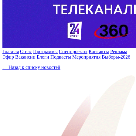
Главная
О нас
Программы
Спецпроекты
Контакты
Реклама
Эфир
Вакансии
Блоги
Подкасты
Мероприятия
Выборы-2026
← Назад к списку новостей