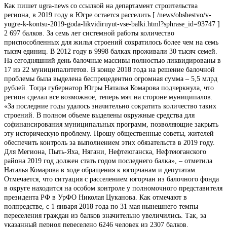
Как пишет ugra-news со ссылкой на департамент строительства
региона, в 2019 году в Югре остается расселить [ /news/obshestvo/v-
yugre-k-kontsu-2019-goda-likvidiruyut-vse-balki.html?sphrase_id=93747 ]
2 697 балков. За семь лет системной работы количество
приспособленных для жилья строений сократилось более чем на семь
тысяч единиц. В 2012 году в 9998 балках проживали 30 тысяч семей.
На сегодняшний день балочные массивы полностью ликвидированы в
17 из 22 муниципалитетов. В конце 2018 года на решение балочной
проблемы была выделена беспрецедентно огромная сумма – 5,5 млрд
рублей. Тогда губернатор Югры Наталья Комарова подчеркнула, что
регион сделал все возможное, теперь мяч на стороне муниципалов.
«За последние годы удалось значительно сократить количество таких
строений. В полном объеме выделены окружные средства для
софинансирования муниципальных программ, позволяющие закрыть
эту историческую проблему. Прошу общественные советы, жителей
обеспечить контроль за выполнением этих обязательств в 2019 году.
Для Мегиона, Пыть-Яха, Нягани, Нефтеюганска, Нефтеюганского
района 2019 год должен стать годом последнего балка», – отметила
Наталья Комарова в ходе обращения к югорчанам и депутатам.
Отмечается, что ситуация с расселением югорчан из балочного фонда
в округе находится на особом контроле у полномочного представителя
президента РФ в УрФО Николая Цуканова. Как отмечают в
полпредстве, с 1 января 2018 года по 31 мая нынешнего темпы
переселения граждан из балков значительно увеличились. Так, за
указанный период переселено 6246 человек из 2307 балков.