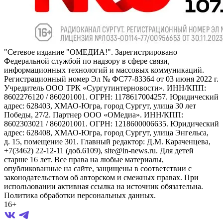
"Сетевое издание "ОМЕДИА!". Зарегистрировано
Федеральной службой по надзору в сфере связи,
информационных технологий и массовых коммуникаций.
Регистрационный номер Эл № ФС77-83364 от 03 июня 2022 г.
Учредитель ООО ТРК «Сургутинтерновости». ИНН/КПП:
8602276120 / 860201001. ОГРН: 1178617004257. Юридический
адрес: 628403, ХМАО-Югра, город Сургут, улица 30 лет
Победы, 27/2. Партнер ООО «ОМедиа». ИНН/КПП:
8602303021 / 860201001. ОГРН: 1218600006635. Юридический
адрес: 628408, ХМАО-Югра, город Сургут, улица Энгельса,
д. 15, помещение 301. Главный редактор: Д.М. Караченцева,
+7(3462) 22-12-11 (доб.6109), site@in-news.ru. Для детей
старше 16 лет. Все права на любые материалы,
опубликованные на сайте, защищены в соответствии с
законодательством об авторском и смежных правах. При
использовании активная ссылка на источник обязательна.
Политика обработки персональных данных.
16+