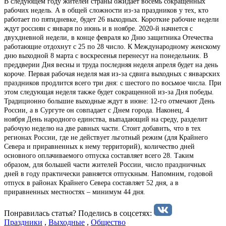
В следующем году жителей страны ожидает восемь сокращенных
рабочих недель. А в общей сложности из-за праздников у тех, кто
работает по пятидневке, будет 26 выходных. Короткие рабочие недели
ждут россиян с января по июнь и в ноябре. 2020-й начнется с
двухдневной недели, в конце февраля ко Дню защитника Отечества
работающие отдохнут с 25 по 28 число. К Международному женскому
дню выходной 8 марта с воскресенья перенесут на понедельник. В
преддверии Дня весны и труда последняя неделя апреля будет на день
короче. Первая рабочая неделя мая из-за сдвига выходных с январских
праздников продлится всего три дня: с шестого по восьмое числа. При
этом следующая неделя также будет сокращенной из-за Дня победы.
Традиционно большие выходные ждут в июне: 12-го отмечают День
России, а в Сургуте он совпадает с Днем города. Наконец, 4
ноября День народного единства, выпадающий на среду, разделит
рабочую неделю на две равных части. Стоит добавить, что в тех
регионах России, где не действует льготный режим (для Крайнего
Севера и приравненных к нему территорий), количество дней
основного оплачиваемого отпуска составляет всего 28. Таким
образом, для большей части жителей России, число праздничных
дней в году практически равняется отпускным. Напомним, годовой
отпуск в районах Крайнего Севера составляет 52 дня, а в
приравненных местностях – минимум 44 дня.
Понравилась статья? Поделиcь в соцсетях:
Праздники
,
Выходные
,
Общество