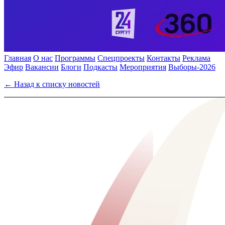
Главная
О нас
Программы
Спецпроекты
Контакты
Реклама
Эфир
Вакансии
Блоги
Подкасты
Мероприятия
Выборы-2026
← Назад к списку новостей