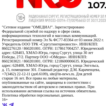
"Сетевое издание "ОМЕДИА!". Зарегистрировано
Федеральной службой по надзору в сфере связи,
информационных технологий и массовых коммуникаций.
Регистрационный номер Эл № ФС77-83364 от 03 июня 2022 г.
Учредитель ООО ТРК «Сургутинтерновости». ИНН/КПП:
8602276120 / 860201001. ОГРН: 1178617004257. Юридический
адрес: 628403, ХМАО-Югра, город Сургут, улица 30 лет
Победы, 27/2. Партнер ООО «ОМедиа». ИНН/КПП:
8602303021 / 860201001. ОГРН: 1218600006635. Юридический
адрес: 628408, ХМАО-Югра, город Сургут, улица Энгельса,
д. 15, помещение 301. Главный редактор: Д.М. Караченцева,
+7(3462) 22-12-11 (доб.6109), site@in-news.ru. Для детей
старше 16 лет. Все права на любые материалы,
опубликованные на сайте, защищены в соответствии с
законодательством об авторском и смежных правах. При
использовании активная ссылка на источник обязательна.
Политика обработки персональных данных.
16+