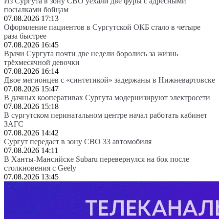
Из Сургута в зону СВО уехали две фуры с адресными
посылками бойцам
07.08.2026 17:13
Оформление пациентов в Сургутской ОКБ стало в четыре
раза быстрее
07.08.2026 16:45
Врачи Сургута почти две недели боролись за жизнь
трёхмесячной девочки
07.08.2026 16:14
Двое мегионцев с «синтетикой» задержаны в Нижневартовске
07.08.2026 15:47
В дачных кооперативах Сургута модернизируют электросети
07.08.2026 15:18
В сургутском перинатальном центре начал работать кабинет
ЗАГС
07.08.2026 14:42
Сургут передаст в зону СВО 33 автомобиля
07.08.2026 14:11
В Ханты-Мансийске Subaru перевернулся на бок после
столкновения с Geely
07.08.2026 13:45