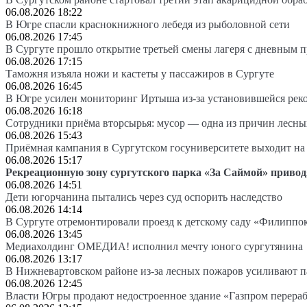
06.08.2026 18:22
В Югре спасли краснокнижного лебедя из рыболовной сети
06.08.2026 17:45
В Сургуте прошло открытие третьей смены лагеря с дневным 
06.08.2026 17:15
Таможня изъяла ножи и кастеты у пассажиров в Сургуте
06.08.2026 16:45
В Югре усилен мониторинг Иртыша из-за установившейся рек
06.08.2026 16:18
Сотрудники приёма вторсырья: мусор — одна из причин лесн
06.08.2026 15:43
Приёмная кампания в Сургутском госуниверситете выходит 
06.08.2026 15:17
Рекреационную зону сургутского парка «За Саймой» привод
06.08.2026 14:51
Дети югорчанина пытались через суд оспорить наследство
06.08.2026 14:14
В Сургуте отремонтировали проезд к детскому саду «Филиппо
06.08.2026 13:45
Медиахолдинг ОМЕДИА! исполнил мечту юного сургутянина
06.08.2026 13:17
В Нижневартовском районе из-за лесных пожаров усиливают 
06.08.2026 12:45
Власти Югры продают недостроенное здание «Газпром перера