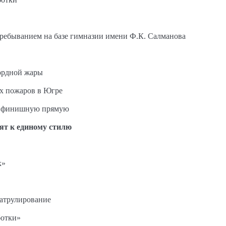
пребыванием на базе гимназии имени Ф.К. Салманова
ордной жары
ых пожаров в Югре
на финишную прямую
ят к единому стилю
к»
патрулирование
ботки»