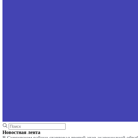
Новостная лента
В Сургутском районе стартовал третий этап акарицидной обра