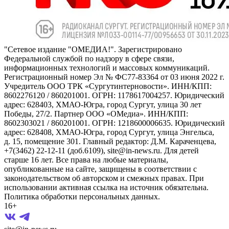
"Сетевое издание "ОМЕДИА!". Зарегистрировано
Федеральной службой по надзору в сфере связи,
информационных технологий и массовых коммуникаций.
Регистрационный номер Эл № ФС77-83364 от 03 июня 2022 г.
Учредитель ООО ТРК «Сургутинтерновости». ИНН/КПП:
8602276120 / 860201001. ОГРН: 1178617004257. Юридический
адрес: 628403, ХМАО-Югра, город Сургут, улица 30 лет
Победы, 27/2. Партнер ООО «ОМедиа». ИНН/КПП:
8602303021 / 860201001. ОГРН: 1218600006635. Юридический
адрес: 628408, ХМАО-Югра, город Сургут, улица Энгельса,
д. 15, помещение 301. Главный редактор: Д.М. Караченцева,
+7(3462) 22-12-11 (доб.6109), site@in-news.ru. Для детей
старше 16 лет. Все права на любые материалы,
опубликованные на сайте, защищены в соответствии с
законодательством об авторском и смежных правах. При
использовании активная ссылка на источник обязательна.
Политика обработки персональных данных.
16+