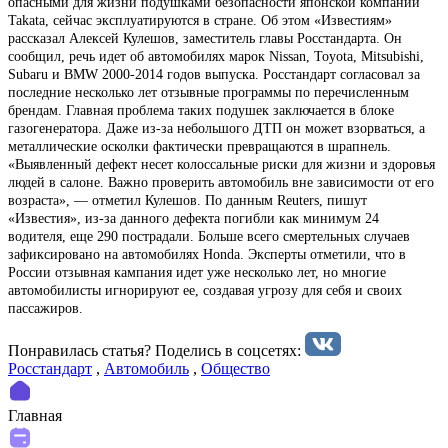
опасными для жизни подушками безопасности японской компании
Takata, сейчас эксплуатируются в стране. Об этом «Известиям»
рассказал Алексей Кулешов, заместитель главы Росстандарта. Он
сообщил, речь идет об автомобилях марок Nissan, Toyota, Mitsubishi,
Subaru и BMW 2000-2014 годов выпуска. Росстандарт согласовал за
последние несколько лет отзывные программы по перечисленным
брендам. Главная проблема таких подушек заключается в блоке
газогенератора. Даже из-за небольшого ДТП он может взорваться, а
металлические осколки фактически превращаются в шрапнель.
«Выявленный дефект несет колоссальные риски для жизни и здоровья
людей в салоне. Важно проверить автомобиль вне зависимости от его
возраста», — отметил Кулешов. По данным Reuters, пишут
«Известия», из-за данного дефекта погибли как минимум 24
водителя, еще 290 пострадали. Больше всего смертельных случаев
зафиксировано на автомобилях Honda. Эксперты отметили, что в
России отзывная кампания идет уже несколько лет, но многие
автомобилисты игнорируют ее, создавая угрозу для себя и своих
пассажиров.
Понравилась статья? Поделиcь в соцсетях:
Росстандарт
,
Автомобиль
,
Общество
Главная