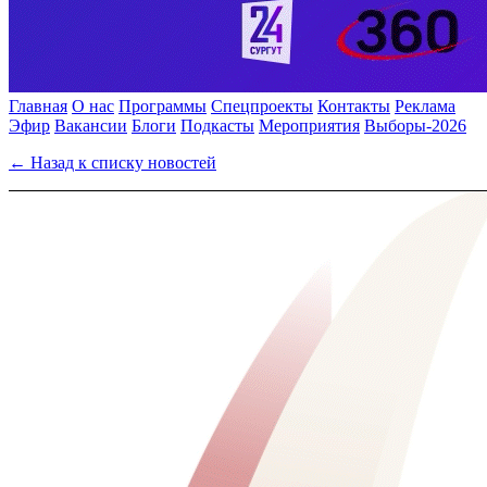
Главная
О нас
Программы
Спецпроекты
Контакты
Реклама
Эфир
Вакансии
Блоги
Подкасты
Мероприятия
Выборы-2026
← Назад к списку новостей