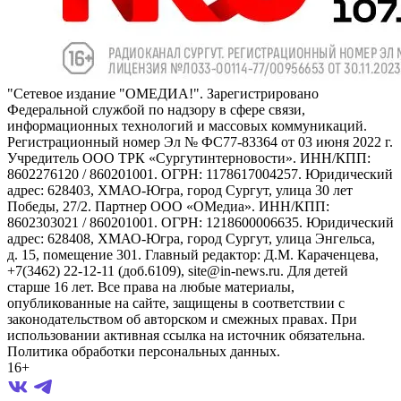
"Сетевое издание "ОМЕДИА!". Зарегистрировано
Федеральной службой по надзору в сфере связи,
информационных технологий и массовых коммуникаций.
Регистрационный номер Эл № ФС77-83364 от 03 июня 2022 г.
Учредитель ООО ТРК «Сургутинтерновости». ИНН/КПП:
8602276120 / 860201001. ОГРН: 1178617004257. Юридический
адрес: 628403, ХМАО-Югра, город Сургут, улица 30 лет
Победы, 27/2. Партнер ООО «ОМедиа». ИНН/КПП:
8602303021 / 860201001. ОГРН: 1218600006635. Юридический
адрес: 628408, ХМАО-Югра, город Сургут, улица Энгельса,
д. 15, помещение 301. Главный редактор: Д.М. Караченцева,
+7(3462) 22-12-11 (доб.6109), site@in-news.ru. Для детей
старше 16 лет. Все права на любые материалы,
опубликованные на сайте, защищены в соответствии с
законодательством об авторском и смежных правах. При
использовании активная ссылка на источник обязательна.
Политика обработки персональных данных.
16+