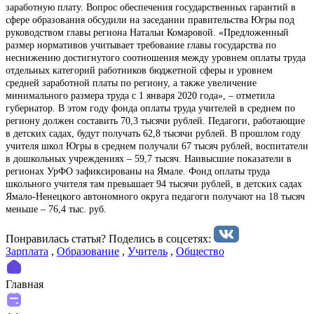
заработную плату. Вопрос обеспечения государственных гарантий в
сфере образования обсудили на заседании правительства Югры под
руководством главы региона Натальи Комаровой. «Предложенный
размер нормативов учитывает требование главы государства по
неснижению достигнутого соотношения между уровнем оплаты труда
отдельных категорий работников бюджетной сферы и уровнем
средней заработной платы по региону, а также увеличение
минимального размера труда с 1 января 2020 года», – отметила
губернатор. В этом году фонда оплаты труда учителей в среднем по
региону должен составить 70,3 тысячи рублей. Педагоги, работающие
в детских садах, будут получать 62,8 тысячи рублей. В прошлом году
учителя школ Югры в среднем получали 67 тысяч рублей, воспитатели
в дошкольных учреждениях – 59,7 тысяч. Наивысшие показатели в
регионах УрФО зафиксированы на Ямале. Фонд оплаты труда
школьного учителя там превышает 94 тысячи рублей, в детских садах
Ямало-Ненецкого автономного округа педагоги получают на 18 тысяч
меньше – 76,4 тыс. руб.
Понравилась статья? Поделиcь в соцсетях:
Зарплата
,
Образование
,
Учитель
,
Общество
Главная