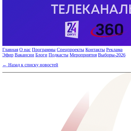
Главная
О нас
Программы
Спецпроекты
Контакты
Реклама
Эфир
Вакансии
Блоги
Подкасты
Мероприятия
Выборы-2026
← Назад к списку новостей