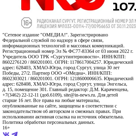
"Сетевое издание "ОМЕДИА!". Зарегистрировано
Федеральной службой по надзору в сфере связи,
информационных технологий и массовых коммуникаций.
Регистрационный номер Эл № ФС77-83364 от 03 июня 2022 г.
Учредитель ООО ТРК «Сургутинтерновости». ИНН/КПП:
8602276120 / 860201001. ОГРН: 1178617004257. Юридический
адрес: 628403, ХМАО-Югра, город Сургут, улица 30 лет
Победы, 27/2. Партнер ООО «ОМедиа». ИНН/КПП:
8602303021 / 860201001. ОГРН: 1218600006635. Юридический
адрес: 628408, ХМАО-Югра, город Сургут, улица Энгельса,
д. 15, помещение 301. Главный редактор: Д.М. Караченцева,
+7(3462) 22-12-11 (доб.6109), site@in-news.ru. Для детей
старше 16 лет. Все права на любые материалы,
опубликованные на сайте, защищены в соответствии с
законодательством об авторском и смежных правах. При
использовании активная ссылка на источник обязательна.
Политика обработки персональных данных.
16+