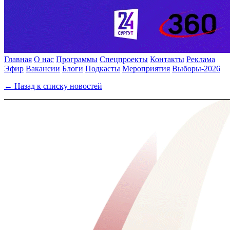
Главная
О нас
Программы
Спецпроекты
Контакты
Реклама
Эфир
Вакансии
Блоги
Подкасты
Мероприятия
Выборы-2026
← Назад к списку новостей