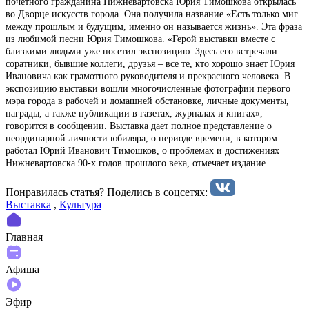
почетного гражданина Нижневартовска Юрия Тимошкова открылась
во Дворце искусств города. Она получила название «Есть только миг
между прошлым и будущим, именно он называется жизнь». Эта фраза
из любимой песни Юрия Тимошкова. «Герой выставки вместе с
близкими людьми уже посетил экспозицию. Здесь его встречали
соратники, бывшие коллеги, друзья – все те, кто хорошо знает Юрия
Ивановича как грамотного руководителя и прекрасного человека. В
экспозицию выставки вошли многочисленные фотографии первого
мэра города в рабочей и домашней обстановке, личные документы,
награды, а также публикации в газетах, журналах и книгах», –
говорится в сообщении. Выставка дает полное представление о
неординарной личности юбиляра, о периоде времени, в котором
работал Юрий Иванович Тимошков, о проблемах и достижениях
Нижневартовска 90-х годов прошлого века, отмечает издание.
Понравилась статья? Поделиcь в соцсетях:
Выставка
,
Культура
Главная
Афиша
Эфир