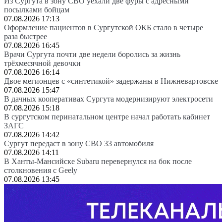
Из Сургута в зону СВО уехали две фуры с адресными
посылками бойцам
07.08.2026 17:13
Оформление пациентов в Сургутской ОКБ стало в четыре
раза быстрее
07.08.2026 16:45
Врачи Сургута почти две недели боролись за жизнь
трёхмесячной девочки
07.08.2026 16:14
Двое мегионцев с «синтетикой» задержаны в Нижневартовске
07.08.2026 15:47
В дачных кооперативах Сургута модернизируют электросети
07.08.2026 15:18
В сургутском перинатальном центре начал работать кабинет
ЗАГС
07.08.2026 14:42
Сургут передаст в зону СВО 33 автомобиля
07.08.2026 14:11
В Ханты-Мансийске Subaru перевернулся на бок после
столкновения с Geely
07.08.2026 13:45