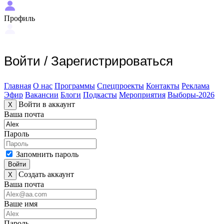
Профиль
Войти
/
Зарегистрироваться
Главная
О нас
Программы
Спецпроекты
Контакты
Реклама
Эфир
Вакансии
Блоги
Подкасты
Мероприятия
Выборы-2026
Войти в аккаунт
X
Ваша почта
Пароль
Запомнить пароль
Войти
Создать аккаунт
X
Ваша почта
Ваше имя
Пароль