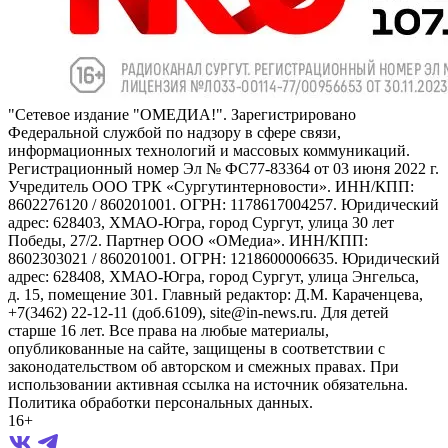
"Сетевое издание "ОМЕДИА!". Зарегистрировано
Федеральной службой по надзору в сфере связи,
информационных технологий и массовых коммуникаций.
Регистрационный номер Эл № ФС77-83364 от 03 июня 2022 г.
Учредитель ООО ТРК «Сургутинтерновости». ИНН/КПП:
8602276120 / 860201001. ОГРН: 1178617004257. Юридический
адрес: 628403, ХМАО-Югра, город Сургут, улица 30 лет
Победы, 27/2. Партнер ООО «ОМедиа». ИНН/КПП:
8602303021 / 860201001. ОГРН: 1218600006635. Юридический
адрес: 628408, ХМАО-Югра, город Сургут, улица Энгельса,
д. 15, помещение 301. Главный редактор: Д.М. Караченцева,
+7(3462) 22-12-11 (доб.6109), site@in-news.ru. Для детей
старше 16 лет. Все права на любые материалы,
опубликованные на сайте, защищены в соответствии с
законодательством об авторском и смежных правах. При
использовании активная ссылка на источник обязательна.
Политика обработки персональных данных.
16+