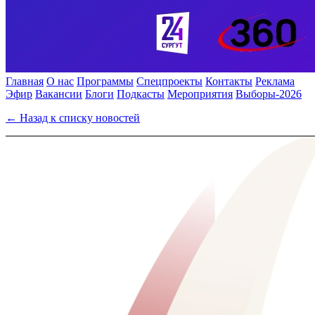
Главная
О нас
Программы
Спецпроекты
Контакты
Реклама
Эфир
Вакансии
Блоги
Подкасты
Мероприятия
Выборы-2026
← Назад к списку новостей