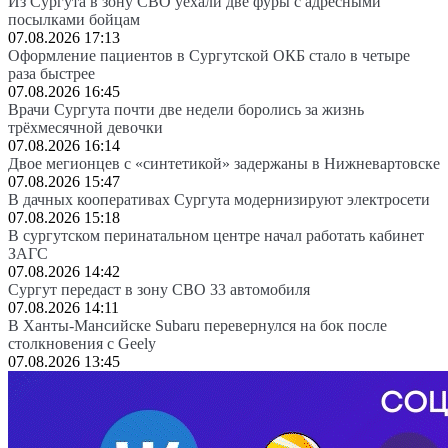
Из Сургута в зону СВО уехали две фуры с адресными
посылками бойцам
07.08.2026 17:13
Оформление пациентов в Сургутской ОКБ стало в четыре
раза быстрее
07.08.2026 16:45
Врачи Сургута почти две недели боролись за жизнь
трёхмесячной девочки
07.08.2026 16:14
Двое мегионцев с «синтетикой» задержаны в Нижневартовске
07.08.2026 15:47
В дачных кооперативах Сургута модернизируют электросети
07.08.2026 15:18
В сургутском перинатальном центре начал работать кабинет
ЗАГС
07.08.2026 14:42
Сургут передаст в зону СВО 33 автомобиля
07.08.2026 14:11
В Ханты-Мансийске Subaru перевернулся на бок после
столкновения с Geely
07.08.2026 13:45