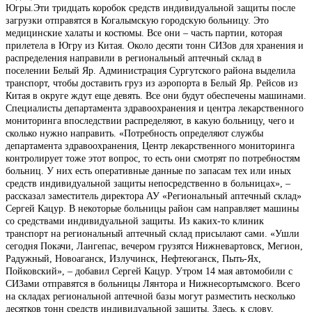
Югры.Эти тридцать коробок средств индивидуальной защиты после
загрузки отправятся в Когалымскую городскую больницу. Это
медицинские халаты и костюмы. Все они – часть партии, которая
прилетела в Югру из Китая. Около десяти тонн СИЗов для хранения и
распределения направили в региональный аптечный склад в
поселении Белый Яр. Администрация Сургутского района выделила
транспорт, чтобы доставить груз из аэропорта в Белый Яр. Рейсов из
Китая в округе ждут еще девять. Все они будут обеспечены машинами.
Специалисты департамента здравоохранения и центра лекарственного
мониторинга впоследствии распределяют, в какую больницу, чего и
сколько нужно направить. «Потребность определяют службы
департамента здравоохранения, Центр лекарственного мониторинга
контролирует тоже этот вопрос, то есть они смотрят по потребностям
больниц. У них есть оперативные данные по запасам тех или иных
средств индивидуальной защиты непосредственно в больницах», –
рассказал заместитель директора АУ «Региональный аптечный склад»
Сергей Кацур. В некоторые больницы район сам направляет машины
со средствами индивидуальной защиты. Из каких-то клиник
транспорт на региональный аптечный склад присылают сами. «Ушли
сегодня Покачи, Лангепас, вечером грузятся Нижневартовск, Мегион,
Радужный, Новоаганск, Излучинск, Нефтеюганск, Пыть-Ях,
Пойковский», – добавил Сергей Кацур. Утром 14 мая автомобили с
СИЗами отправятся в больницы Лянтора и Нижнесортымского. Всего
на складах региональной аптечной базы могут разместить несколько
десятков тонн средств индивидуальной защиты. Здесь, к слову,