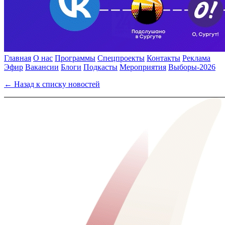
Главная
О нас
Программы
Спецпроекты
Контакты
Реклама
Эфир
Вакансии
Блоги
Подкасты
Мероприятия
Выборы-2026
← Назад к списку новостей