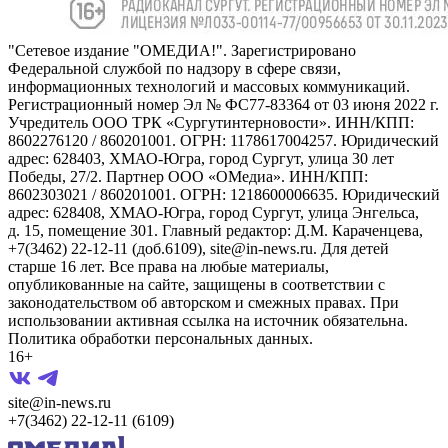
"Сетевое издание "ОМЕДИА!". Зарегистрировано
Федеральной службой по надзору в сфере связи,
информационных технологий и массовых коммуникаций.
Регистрационный номер Эл № ФС77-83364 от 03 июня 2022 г.
Учредитель ООО ТРК «Сургутинтерновости». ИНН/КПП:
8602276120 / 860201001. ОГРН: 1178617004257. Юридический
адрес: 628403, ХМАО-Югра, город Сургут, улица 30 лет
Победы, 27/2. Партнер ООО «ОМедиа». ИНН/КПП:
8602303021 / 860201001. ОГРН: 1218600006635. Юридический
адрес: 628408, ХМАО-Югра, город Сургут, улица Энгельса,
д. 15, помещение 301. Главный редактор: Д.М. Караченцева,
+7(3462) 22-12-11 (доб.6109), site@in-news.ru. Для детей
старше 16 лет. Все права на любые материалы,
опубликованные на сайте, защищены в соответствии с
законодательством об авторском и смежных правах. При
использовании активная ссылка на источник обязательна.
Политика обработки персональных данных.
16+
site@in-news.ru
+7(3462) 22-12-11 (6109)