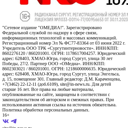
"Сетевое издание "ОМЕДИА!". Зарегистрировано
Федеральной службой по надзору в сфере связи,
информационных технологий и массовых коммуникаций.
Регистрационный номер Эл № ФС77-83364 от 03 июня 2022 г.
Учредитель ООО ТРК «Сургутинтерновости». ИНН/КПП:
8602276120 / 860201001. ОГРН: 1178617004257. Юридический
адрес: 628403, ХМАО-Югра, город Сургут, улица 30 лет
Победы, 27/2. Партнер ООО «ОМедиа». ИНН/КПП:
8602303021 / 860201001. ОГРН: 1218600006635. Юридический
адрес: 628408, ХМАО-Югра, город Сургут, улица Энгельса,
д. 15, помещение 301. Главный редактор: Д.М. Караченцева,
+7(3462) 22-12-11 (доб.6109), site@in-news.ru. Для детей
старше 16 лет. Все права на любые материалы,
опубликованные на сайте, защищены в соответствии с
законодательством об авторском и смежных правах. При
использовании активная ссылка на источник обязательна.
Политика обработки персональных данных.
16+