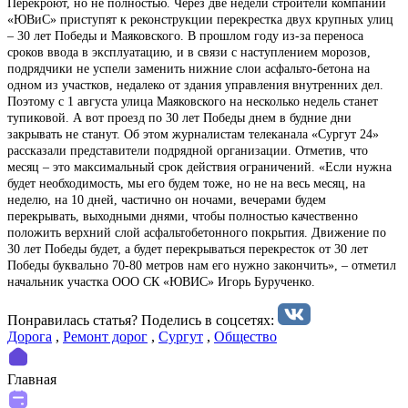
Перекроют, но не полностью. Через две недели строители компании
«ЮВиС» приступят к реконструкции перекрестка двух крупных улиц
– 30 лет Победы и Маяковского. В прошлом году из-за переноса
сроков ввода в эксплуатацию, и в связи с наступлением морозов,
подрядчики не успели заменить нижние слои асфальто-бетона на
одном из участков, недалеко от здания управления внутренних дел.
Поэтому с 1 августа улица Маяковского на несколько недель станет
тупиковой. А вот проезд по 30 лет Победы днем в будние дни
закрывать не станут. Об этом журналистам телеканала «Сургут 24»
рассказали представители подрядной организации. Отметив, что
месяц – это максимальный срок действия ограничений. «Если нужна
будет необходимость, мы его будем тоже, но не на весь месяц, на
неделю, на 10 дней, частично он ночами, вечерами будем
перекрывать, выходными днями, чтобы полностью качественно
положить верхний слой асфальтобетонного покрытия. Движение по
30 лет Победы будет, а будет перекрываться перекресток от 30 лет
Победы буквально 70-80 метров нам его нужно закончить», – отметил
начальник участка ООО СК «ЮВИС» Игорь Бурученко.
Понравилась статья? Поделиcь в соцсетях:
Дорога
,
Ремонт дорог
,
Сургут
,
Общество
Главная