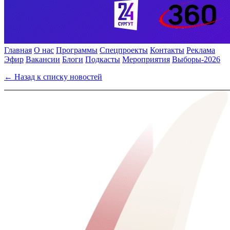
Главная
О нас
Программы
Спецпроекты
Контакты
Реклама
Эфир
Вакансии
Блоги
Подкасты
Мероприятия
Выборы-2026
← Назад к списку новостей